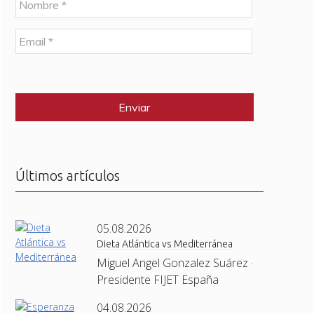
o
m
E
b
m
r
a
e
C
i
*
A
l
P
*
T
C
H
A
Últimos artículos
05.08.2026
Dieta Atlántica vs Mediterránea
Miguel Angel Gonzalez Suárez ·
Presidente FIJET España
04.08.2026