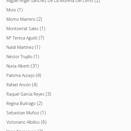
(2)
Miguel Ángel Sánchez De La Morena Del Olmo
(1)
Moio
(2)
Momo Marrero
(1)
Montserrat Sales
(7)
Mª Teresa Aguiló
(1)
Naldi Martínez
(1)
Néstor Trujillo
(31)
Nuria Alberti
(4)
Paloma Ausejo
(4)
Rafael Ansón
(3)
Raquel García Reyes
(2)
Regina Buitrago
(1)
Sebastian Muñoz
(6)
Victoriano Albillos