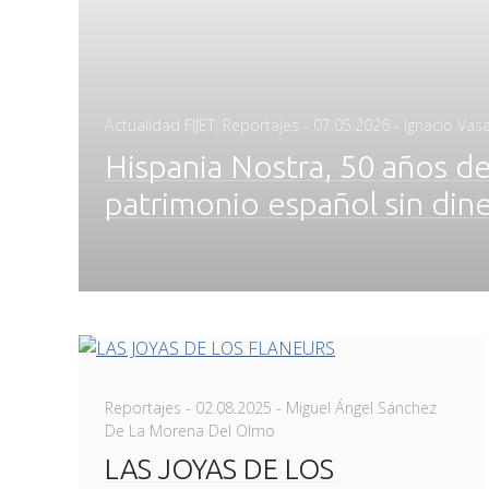
Posted
Actualidad FIJET
,
Reportajes
-
07.05.2026
- Ignacio Vasa
on
Hispania Nostra, 50 años de 
patrimonio español sin din
Posted
Reportajes
-
02.08.2025
- Miguel Ángel Sánchez
on
De La Morena Del Olmo
LAS JOYAS DE LOS