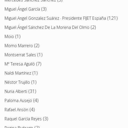
(3)
Miguel Ángel García
(121)
Miguel Angel Gonzalez Suárez · Presidente FIJET España
(2)
Miguel Ángel Sánchez De La Morena Del Olmo
(1)
Moio
(2)
Momo Marrero
(1)
Montserrat Sales
(7)
Mª Teresa Aguiló
(1)
Naldi Martínez
(1)
Néstor Trujillo
(31)
Nuria Alberti
(4)
Paloma Ausejo
(4)
Rafael Ansón
(3)
Raquel García Reyes
(2)
Regina Buitrago