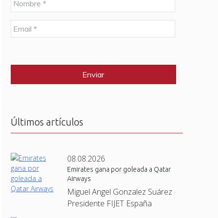
o
m
E
b
m
r
a
e
C
i
*
A
l
P
*
T
C
H
A
Últimos artículos
08.08.2026
Emirates gana por goleada a Qatar
Airways
Miguel Angel Gonzalez Suárez ·
Presidente FIJET España