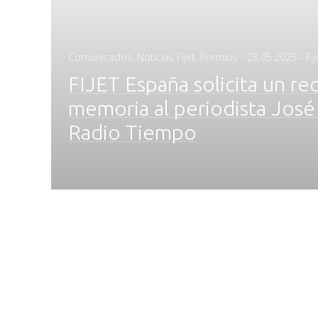
Posted
Comunicados
,
Noticias Fijet
,
Premios
-
28.05.2025
- Fi
on
FIJET España solicita un re
memoria al periodista José
Radio Tiempo