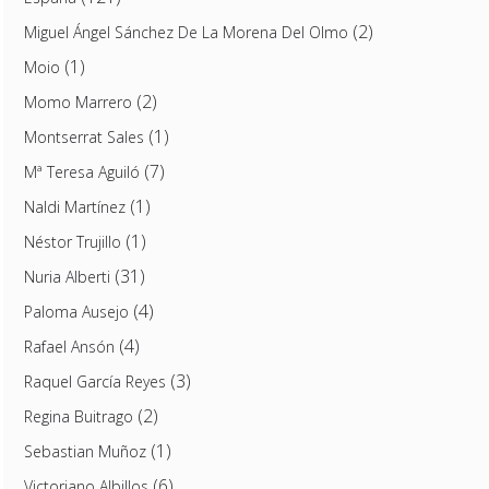
(2)
Miguel Ángel Sánchez De La Morena Del Olmo
(1)
Moio
(2)
Momo Marrero
(1)
Montserrat Sales
(7)
Mª Teresa Aguiló
(1)
Naldi Martínez
(1)
Néstor Trujillo
(31)
Nuria Alberti
(4)
Paloma Ausejo
(4)
Rafael Ansón
(3)
Raquel García Reyes
(2)
Regina Buitrago
(1)
Sebastian Muñoz
(6)
Victoriano Albillos