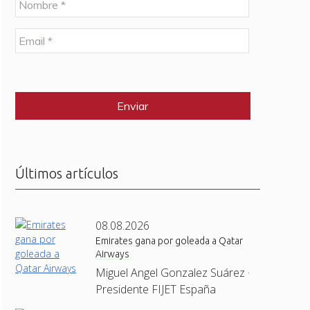
o
m
E
b
m
r
a
e
C
i
*
A
l
P
*
T
C
H
A
Últimos artículos
08.08.2026
Emirates gana por goleada a Qatar
Airways
Miguel Angel Gonzalez Suárez ·
Presidente FIJET España