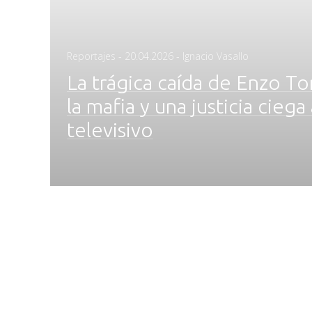
Posted
Reportajes
-
20.04.2026
- Ignacio Vasallo
on
La trágica caída de Enzo To
la mafia y una justicia cieg
televisivo