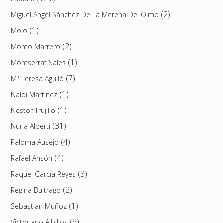
(2)
Miguel Ángel Sánchez De La Morena Del Olmo
(1)
Moio
(2)
Momo Marrero
(1)
Montserrat Sales
(7)
Mª Teresa Aguiló
(1)
Naldi Martínez
(1)
Néstor Trujillo
(31)
Nuria Alberti
(4)
Paloma Ausejo
(4)
Rafael Ansón
(3)
Raquel García Reyes
(2)
Regina Buitrago
(1)
Sebastian Muñoz
(6)
Victoriano Albillos