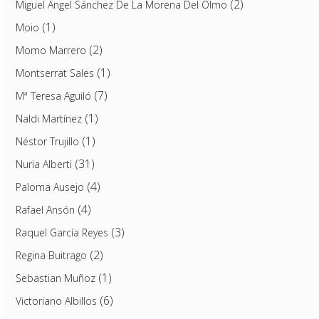
(2)
Miguel Ángel Sánchez De La Morena Del Olmo
(1)
Moio
(2)
Momo Marrero
(1)
Montserrat Sales
(7)
Mª Teresa Aguiló
(1)
Naldi Martínez
(1)
Néstor Trujillo
(31)
Nuria Alberti
(4)
Paloma Ausejo
(4)
Rafael Ansón
(3)
Raquel García Reyes
(2)
Regina Buitrago
(1)
Sebastian Muñoz
(6)
Victoriano Albillos