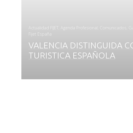
Actualidad FIJET
,
Agenda Profesional
,
Comunicados
,
G
Fijet España
VALENCIA DISTINGUIDA 
TURISTICA ESPAÑOLA