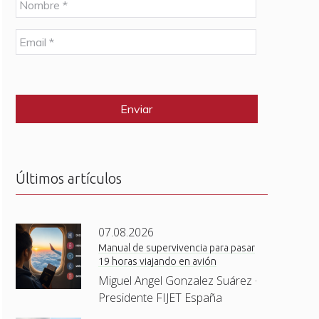
o
m
E
b
m
r
a
e
C
i
*
A
l
P
*
T
C
H
A
Últimos artículos
07.08.2026
Manual de supervivencia para pasar
19 horas viajando en avión
Miguel Angel Gonzalez Suárez ·
Presidente FIJET España