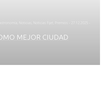
Posted
astronomía
,
Noticias
,
Noticias Fijet
,
Premios
-
27.12.2025
-
on
COMO MEJOR CIUDAD