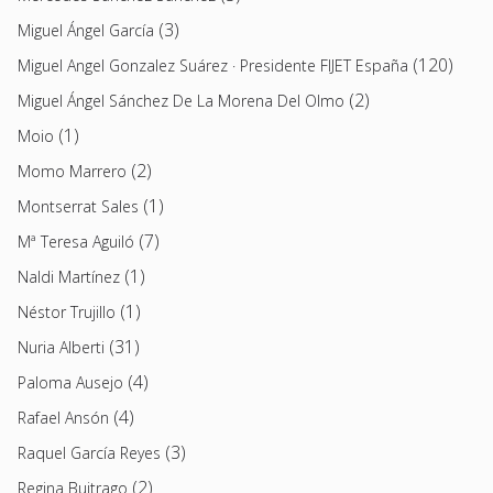
(3)
Miguel Ángel García
(120)
Miguel Angel Gonzalez Suárez · Presidente FIJET España
(2)
Miguel Ángel Sánchez De La Morena Del Olmo
(1)
Moio
(2)
Momo Marrero
(1)
Montserrat Sales
(7)
Mª Teresa Aguiló
(1)
Naldi Martínez
(1)
Néstor Trujillo
(31)
Nuria Alberti
(4)
Paloma Ausejo
(4)
Rafael Ansón
(3)
Raquel García Reyes
(2)
Regina Buitrago