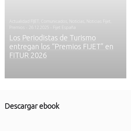
Actualidad FIJET
,
Comunicados
,
Noticias
,
Noticias Fijet
,
Posted
Premios
-
26.12.2025
- Fijet España
on
Los Periodistas de Turismo
entregan los “Premios FIJET” en
FITUR 2026
Descargar ebook