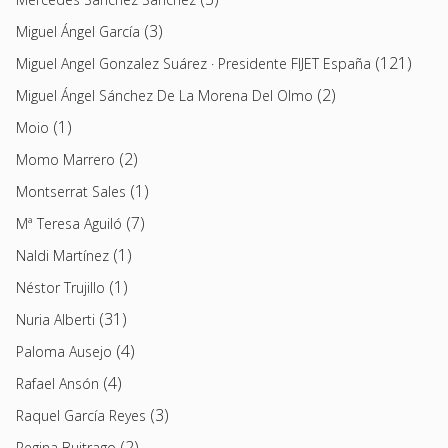
(3)
Miguel Ángel García
(121)
Miguel Angel Gonzalez Suárez · Presidente FIJET España
(2)
Miguel Ángel Sánchez De La Morena Del Olmo
(1)
Moio
(2)
Momo Marrero
(1)
Montserrat Sales
(7)
Mª Teresa Aguiló
(1)
Naldi Martínez
(1)
Néstor Trujillo
(31)
Nuria Alberti
(4)
Paloma Ausejo
(4)
Rafael Ansón
(3)
Raquel García Reyes
(2)
Regina Buitrago