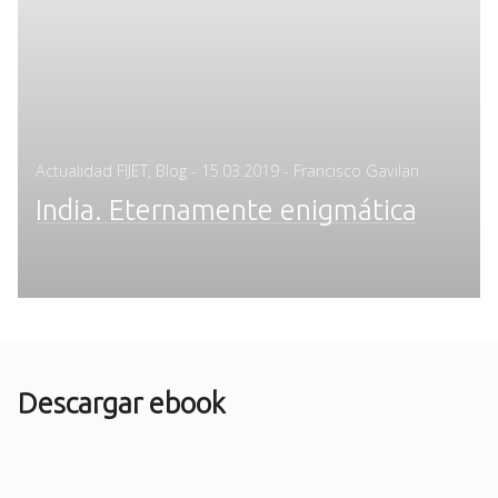
Posted
Actualidad FIJET
,
Blog
-
15.03.2019
- Francisco Gavilan
on
India. Eternamente enigmática
Descargar ebook