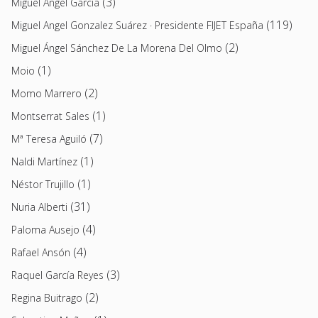
(3)
Miguel Ángel García
(119)
Miguel Angel Gonzalez Suárez · Presidente FIJET España
(2)
Miguel Ángel Sánchez De La Morena Del Olmo
(1)
Moio
(2)
Momo Marrero
(1)
Montserrat Sales
(7)
Mª Teresa Aguiló
(1)
Naldi Martínez
(1)
Néstor Trujillo
(31)
Nuria Alberti
(4)
Paloma Ausejo
(4)
Rafael Ansón
(3)
Raquel García Reyes
(2)
Regina Buitrago