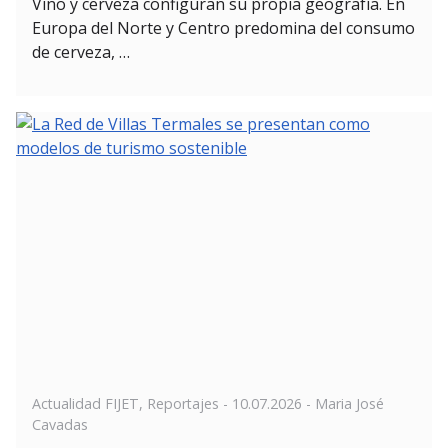
Vino y cerveza configuran su propia geografía. En
Europa del Norte y Centro predomina del consumo
de cerveza, …
Posted
Actualidad FIJET
,
Reportajes
-
10.07.2026
- Maria José
on
Cavadas