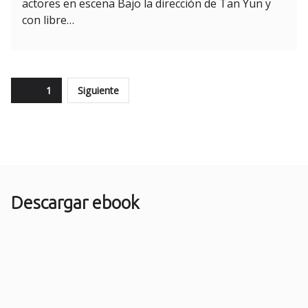
actores en escena Bajo la dirección de Tan Yun y
con libre…
Paginación
Page
1
Siguiente
de
entradas
Descargar ebook