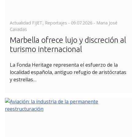
Posted
Actualidad FIJET
,
Reportajes
-
09.07.2026
- Maria José
on
Cavadas
Marbella ofrece lujo y discreción al
turismo internacional
La Fonda Heritage representa el esfuerzo de la
localidad española, antiguo refugio de aristócratas
y estrellas…