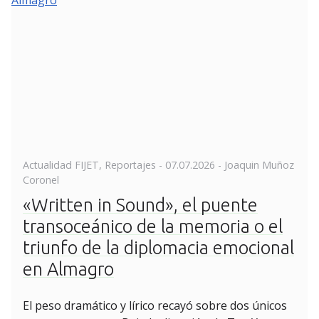
Posted
Actualidad FIJET
,
Reportajes
-
07.07.2026
- Joaquin Muñoz
on
Coronel
«Written in Sound», el puente
transoceánico de la memoria o el
triunfo de la diplomacia emocional
en Almagro
El peso dramático y lírico recayó sobre dos únicos