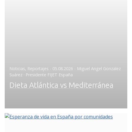
Posted
Noticias
,
Reportajes
-
05.08.2026
- Miguel Angel Gonzalez
on
Suárez · Presidente FIJET España
Dieta Atlántica vs Mediterránea