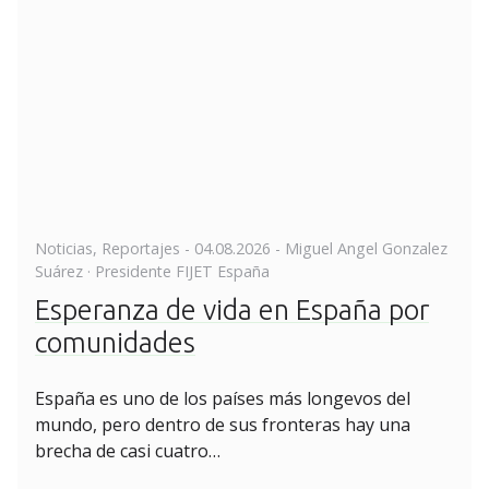
Posted
Noticias
,
Reportajes
-
04.08.2026
- Miguel Angel Gonzalez
on
Suárez · Presidente FIJET España
Esperanza de vida en España por
comunidades
España es uno de los países más longevos del
mundo, pero dentro de sus fronteras hay una
brecha de casi cuatro…