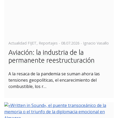
Posted
Actualidad FIJET
,
Reportajes
-
08.07.2026
- Ignacio Vasallo
on
Aviación: la industria de la
permanente reestructuración
A la resaca de la pandemia se suman ahora las
tensiones geopolíticas, el encarecimiento del
combustible, los r…