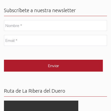
Subscríbete a nuestra newsletter
N
o
m
b
E
r
m
e
a
i
C
*
l
A
P
*
T
C
H
A
Ruta de La Ribera del Duero