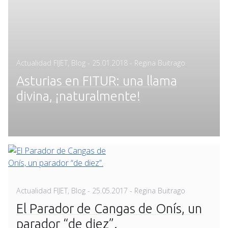
Posted
Actualidad FIJET
,
Blog
-
25.01.2018
- Regina Buitrago
on
Asturias en FITUR: una llama
divina, ¡naturalmente!
Posted
Actualidad FIJET
,
Blog
-
25.05.2017
- Regina Buitrago
on
El Parador de Cangas de Onís, un
parador “de diez”.