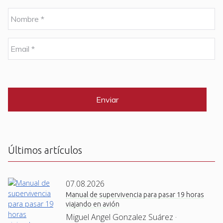
N
o
m
b
E
r
m
e
a
i
C
*
l
A
P
*
T
C
H
A
Últimos artículos
07.08.2026
Manual de supervivencia para pasar 19 horas
viajando en avión
Miguel Angel Gonzalez Suárez ·