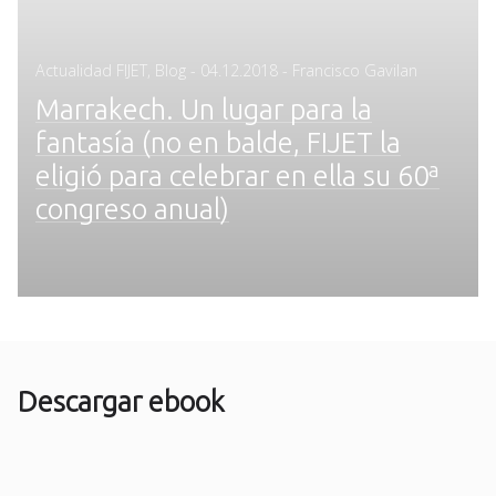
Posted
Actualidad FIJET
,
Blog
-
04.12.2018
- Francisco Gavilan
on
Marrakech. Un lugar para la
fantasía (no en balde, FIJET la
eligió para celebrar en ella su 60ª
congreso anual)
Descargar ebook