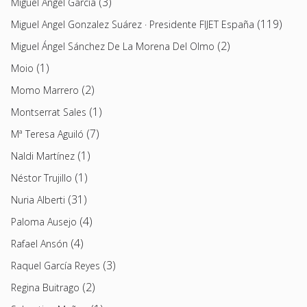
(3)
Miguel Ángel García
(119)
Miguel Angel Gonzalez Suárez · Presidente FIJET España
(2)
Miguel Ángel Sánchez De La Morena Del Olmo
(1)
Moio
(2)
Momo Marrero
(1)
Montserrat Sales
(7)
Mª Teresa Aguiló
(1)
Naldi Martínez
(1)
Néstor Trujillo
(31)
Nuria Alberti
(4)
Paloma Ausejo
(4)
Rafael Ansón
(3)
Raquel García Reyes
(2)
Regina Buitrago