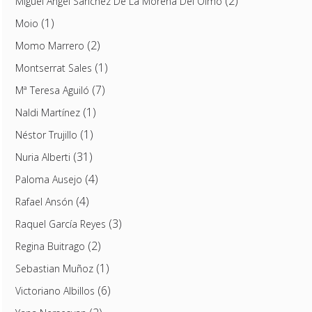
(2)
Miguel Ángel Sánchez De La Morena Del Olmo
(1)
Moio
(2)
Momo Marrero
(1)
Montserrat Sales
(7)
Mª Teresa Aguiló
(1)
Naldi Martínez
(1)
Néstor Trujillo
(31)
Nuria Alberti
(4)
Paloma Ausejo
(4)
Rafael Ansón
(3)
Raquel García Reyes
(2)
Regina Buitrago
(1)
Sebastian Muñoz
(6)
Victoriano Albillos