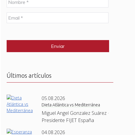
o
m
E
b
m
r
a
e
C
i
*
A
l
P
*
T
C
H
A
Últimos artículos
05.08.2026
Dieta Atlántica vs Mediterránea
Miguel Angel Gonzalez Suárez ·
Presidente FIJET España
04.08.2026