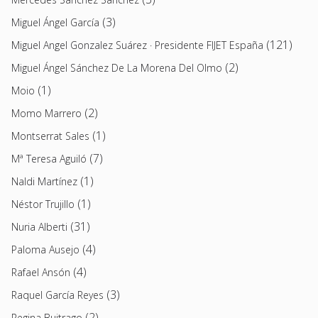
(3)
Miguel Ángel García
(121)
Miguel Angel Gonzalez Suárez · Presidente FIJET España
(2)
Miguel Ángel Sánchez De La Morena Del Olmo
(1)
Moio
(2)
Momo Marrero
(1)
Montserrat Sales
(7)
Mª Teresa Aguiló
(1)
Naldi Martínez
(1)
Néstor Trujillo
(31)
Nuria Alberti
(4)
Paloma Ausejo
(4)
Rafael Ansón
(3)
Raquel García Reyes
(2)
Regina Buitrago