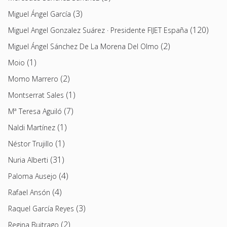
(3)
Miguel Ángel García
(120)
Miguel Angel Gonzalez Suárez · Presidente FIJET España
(2)
Miguel Ángel Sánchez De La Morena Del Olmo
(1)
Moio
(2)
Momo Marrero
(1)
Montserrat Sales
(7)
Mª Teresa Aguiló
(1)
Naldi Martínez
(1)
Néstor Trujillo
(31)
Nuria Alberti
(4)
Paloma Ausejo
(4)
Rafael Ansón
(3)
Raquel García Reyes
(2)
Regina Buitrago