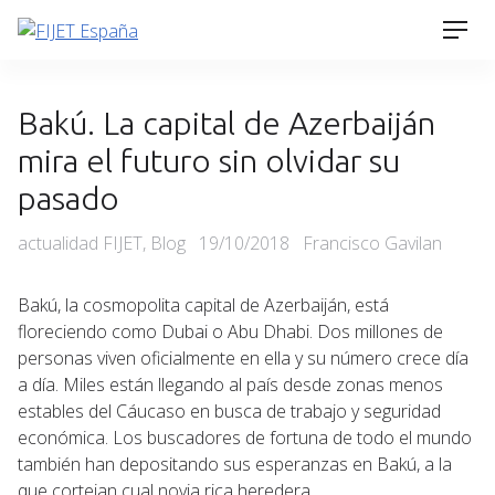
Skip
Men
to
content
Bakú. La capital de Azerbaiján
mira el futuro sin olvidar su
pasado
Categories
Posted
actualidad FIJET
,
Blog
19/10/2018
Francisco Gavilan
on
Bakú, la cosmopolita capital de Azerbaiján, está
floreciendo como Dubai o Abu Dhabi. Dos millones de
personas viven oficialmente en ella y su número crece día
a día. Miles están llegando al país desde zonas menos
estables del Cáucaso en busca de trabajo y seguridad
económica. Los buscadores de fortuna de todo el mundo
también han depositando sus esperanzas en Bakú, a la
que cortejan cual novia rica heredera.