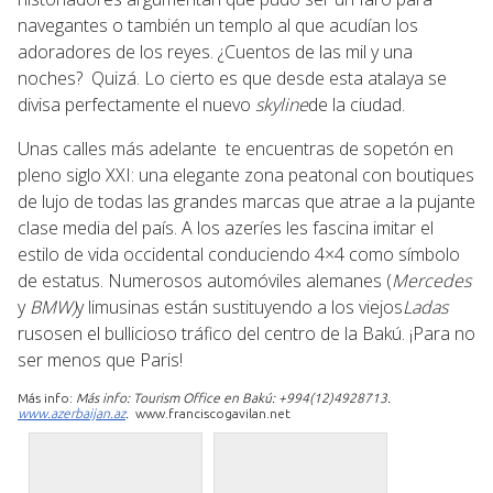
navegantes o también un templo al que acudían los
adoradores de los reyes. ¿Cuentos de las mil y una
noches? Quizá. Lo cierto es que desde esta atalaya se
divisa perfectamente el nuevo
skyline
de la ciudad.
Unas calles más adelante te encuentras de sopetón en
pleno siglo XXI: una elegante zona peatonal con boutiques
de lujo de todas las grandes marcas que atrae a la pujante
clase media del país. A los azeríes les fascina imitar el
estilo de vida occidental conduciendo 4×4 como símbolo
de estatus. Numerosos automóviles alemanes (
Mercedes
y
BMW)
y limusinas están sustituyendo a los viejos
Ladas
rusosen el bullicioso tráfico del centro de la Bakú. ¡Para no
ser menos que Paris!
Más info:
Más info: Tourism Office en Bakú: +994(12)4928713.
www.azerbaijan.az
.
www.franciscogavilan.net