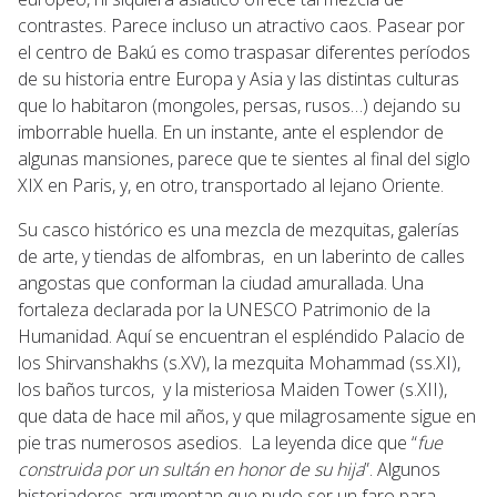
contrastes. Parece incluso un atractivo caos. Pasear por
el centro de Bakú es como traspasar diferentes períodos
de su historia entre Europa y Asia y las distintas culturas
que lo habitaron (mongoles, persas, rusos…) dejando su
imborrable huella. En un instante, ante el esplendor de
algunas mansiones, parece que te sientes al final del siglo
XIX en Paris, y, en otro, transportado al lejano Oriente.
Su casco histórico es una mezcla de mezquitas, galerías
de arte, y tiendas de alfombras, en un laberinto de calles
angostas que conforman la ciudad amurallada. Una
fortaleza declarada por la UNESCO Patrimonio de la
Humanidad. Aquí se encuentran el espléndido Palacio de
los Shirvanshakhs (s.XV), la mezquita Mohammad (ss.XI),
los baños turcos, y la misteriosa Maiden Tower (s.XII),
que data de hace mil años, y que milagrosamente sigue en
pie tras numerosos asedios. La leyenda dice que “
fue
construida por un sultán en honor de su hija
”. Algunos
historiadores argumentan que pudo ser un faro para