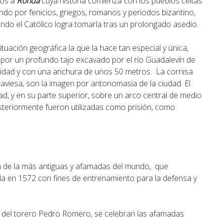
mos a
Ronda
cuya
historia comienza con los pueblos celtas
ndo por fenicios, griegos, romanos y periodos bizantino,
ndo el Católico logra tomarla tras un prolongado asedio.
tuación geográfica la que la hace tan especial y única,
por un profundo tajo excavado por el río Guadalevín de
didad y con una anchura de unos 50 metros. La cornisa
raviesa, son la imagen por antonomasia de la ciudad. El
d, y en su parte superior, sobre un arco central de medio
steriormente fueron utilizadas como prisión, como
a de la más antiguas y afamadas del mundo, que
da en 1572 con fines de entrenamiento para la defensa y
to del torero Pedro Romero, se celebran las afamadas