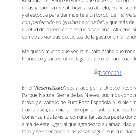
Restaurante “
Pedro Romero
” que debe su nombre a
dinastía taurina ( se atribuye a su abuelo, Francisco
y el estoque para dar muerte a un toro), fue “
el mata
con perfección no igualada por nadie
”, y que más d
quietud del torero en la escuela sevillana. Allí cené, 
con otras viandas exquisitas de la gastronomía rond
Me quedó mucho que ver, la muralla árabe que rode
Francisco y tantos otros lugares, pero lo hare cuand
En el “
Reservatauro”,
declarado por la Unesco Reserva 
Parque Natural Sierra de las Nieves, pudimos conoce
bravo y el caballo de Pura Raza Española. Y, si bien
tras la visita, cambiaron de opinión sobre muchos tóp
Comenzamos la visita con una fantástica paella don
alma de este lugar, al que agradezco su amabilidad y 
toro y se selecciona a las vacas según sus cualidad