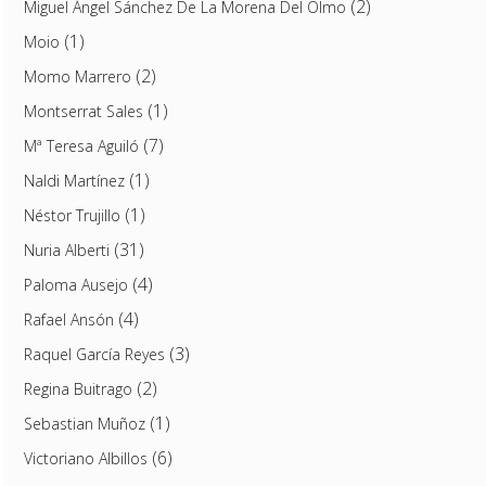
(2)
Miguel Ángel Sánchez De La Morena Del Olmo
(1)
Moio
(2)
Momo Marrero
(1)
Montserrat Sales
(7)
Mª Teresa Aguiló
(1)
Naldi Martínez
(1)
Néstor Trujillo
(31)
Nuria Alberti
(4)
Paloma Ausejo
(4)
Rafael Ansón
(3)
Raquel García Reyes
(2)
Regina Buitrago
(1)
Sebastian Muñoz
(6)
Victoriano Albillos