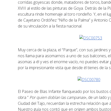
corridas goyescas donde, matadores de toros, banderi
XVIII al estilo de las pinturas de Goya. Detrás de la 
escultura rinde homenaje al toro rondeño. Y, en el l
de Cayetano Ordóñez “Niño de la Palma” y Antonio Or
de su vinculación a la fiesta nacional.
Muy cerca de la plaza, el “Parque”, con sus jardine
nos llama para asomarnos a uno de sus balcones, e
asomas a él y ves el enorme vacío, no puedes evitar g
por la impresionante vista que desde él tienes de la se
El Paseo de Blas Infante flanqueado por los bustos
obra “
Por quien doblan las campanas
«, de un lado y
Ciudad del Tajo, recuerdan la estrecha relación que 
Nuestro guía nos contó que en origen ambos bustos s