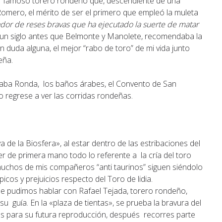
l famoso torero rondeño que, descendiente de una
 Romero, el mérito de ser el primero que empleó la muleta
dor de reses bravas que ha ejecutado la suerte de matar
e un siglo antes que Belmonte y Manolete, recomendaba la
sin duda alguna, el mejor “rabo de toro” de mi vida junto
eña.
aba Ronda, los baños árabes, el Convento de San
o regrese a ver las corridas rondeñas.
de la Biosfera», al estar dentro de las estribaciones del
r de primera mano todo lo referente a la cría del toro
 muchos de mis compañeros “anti taurinos” siguen siéndolo
icos y prejuicios respecto del Toro de lidia.
de pudimos hablar con Rafael Tejada, torero rondeño,
su guía. En la «plaza de tientas», se prueba la bravura del
es para su futura reproducción, después recorres parte