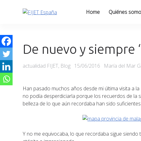
Skip
to
Home
Quiénes som
content
De nuevo y siempre “
Categories
Posted
actualidad FIJET
,
Blog
15/06/2016
María del Mar G
on
Han pasado muchos años desde mi última visita a la 
no podía desperdiciarla porque los recuerdos de la sim
belleza de lo que aún recordaba han sido suficientes
Y no me equivocaba, lo que recordaba sigue siendo ta