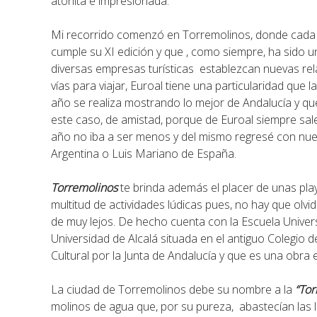
atónita e impresionada.
Mi recorrido comenzó en Torremolinos, donde cada a
cumple su XI edición y que , como siempre, ha sido u
diversas empresas turísticas establezcan nuevas re
vías para viajar, Euroal tiene una particularidad que 
año se realiza mostrando lo mejor de Andalucía y qu
este caso, de amistad, porque de Euroal siempre sa
año no iba a ser menos y del mismo regresé con nu
Argentina o Luis Mariano de España.
Torremolinos
te brinda además el placer de unas pla
multitud de actividades lúdicas pues, no hay que olvid
de muy lejos. De hecho cuenta con la Escuela Univers
Universidad de Alcalá situada en el antiguo Colegio 
Cultural por la Junta de Andalucía y que es una ob
La ciudad de Torremolinos debe su nombre a la
“Tor
molinos de agua que, por su pureza, abastecían las 