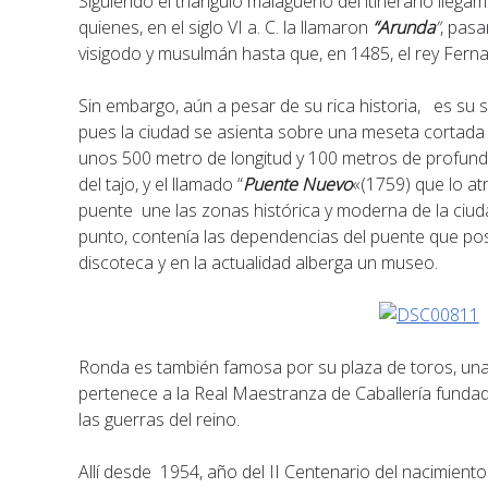
Siguiendo el triángulo malagueño del itinerario llega
quienes, en el siglo VI a. C. la llamaron
“
Arunda
”
, pasa
visigodo y musulmán hasta que, en 1485, el rey Ferna
Sin embargo, aún a pesar de su rica historia, es su si
pues la ciudad se asienta sobre una meseta cortada 
unos 500 metro de longitud y 100 metros de profun
del tajo, y el llamado “
Puente Nuevo
«(1759) que lo at
puente une las zonas histórica y moderna de la ciuda
punto, contenía las dependencias del puente que po
discoteca y en la actualidad alberga un museo.
Ronda es también famosa por su plaza de toros, un
pertenece a la Real Maestranza de Caballería funda
las guerras del reino.
Allí desde 1954, año del II Centenario del nacimien