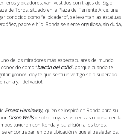
lleros y picadores, van vestidos con trajes del Siglo
Plaza de Toros, situado en la Plaza del Teniente Arce, una
ugar conocido como “el picadero”, se levantan las estatuas
dóñez, padre e hijo. Ronda se siente orgullosa, sin duda,
s y uno de los miradores más espectaculares del mundo
l conocido como “
balcón del coño
”, porque cuando te
ritar: ¡¡coño!! doy fe que sentí un vértigo solo superado
rranía y…¡del vacío!.
 de
E
r
nest Heminway
, quien se inspiró en Ronda para su
 por
Orson Wells
de otro, cuyas sus cenizas reposan en la
ambos tuvieron con Ronda y su afición a los toros.
e encontraban en otra ubicación y que al trasladarlos,