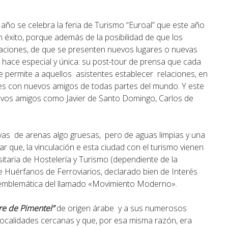
ño se celebra la feria de Turismo “Euroal” que este año
n éxito, porque además de la posibilidad de que los
laciones, de que se presenten nuevos lugares o nuevas
la hace especial y única: su post-tour de prensa que cada
e permite a aquellos asistentes establecer relaciones, en
les con nuevos amigos de todas partes del mundo. Y este
evos amigos como Javier de Santo Domingo, Carlos de
yas de arenas algo gruesas, pero de aguas limpias y una
ar que, la vinculación e esta ciudad con el turismo vienen
itaria de Hostelería y Turismo (dependiente de la
de Huérfanos de Ferroviarios, declarado bien de Interés
ra emblemática del llamado «Movimiento Moderno».
re de Pimentel”
de origen árabe y a sus numerosos
localidades cercanas y que, por esa misma razón, era