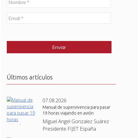
o
m
E
b
m
r
a
e
C
i
*
A
l
P
*
T
C
H
A
Últimos artículos
07.08.2026
Manual de supervivencia para pasar
19 horas viajando en avión
Miguel Angel Gonzalez Suárez ·
Presidente FIJET España