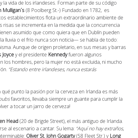
 y la vida de los irlandeses. Forman parte de su código
n Mulligan´s
(8 Poolberg St.-) Fundado en 1782, es
stos establecimientos flota un extraordinario ambiente de
las risas se incrementa en la medida que la concurrencia
 tienen asumido que como quiera que en Dublín pueden
 la lluvia o el frío nunca son noticia— se habla de todo:
da misma. Aunque de origen proletario, en sus mesas y barras
s Joyce
y el presidente
Kennedy
fueron algunos
 los hombres, pero la mujer no está excluida, ni mucho
ión.
“Estando entre irlandeses, nunca estarás
a qué punto la pasión por la cerveza en Irlanda es más
pubs
favoritos, llevaba siempre un guante para cumplir la
ver a tocar un jarro de cerveza!
zen Head
(20 de Brigde Street), el más antiguo de Irlanda.
se al escenario a cantar. Su lema:
“Aquí no hay extraños,
interminable:
Oliver St. John Gogarty
(58 Fleet Str.) y
Long