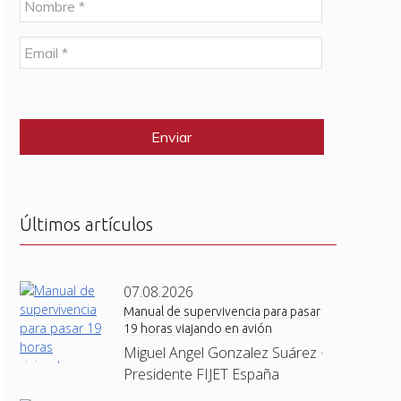
o
m
E
b
m
r
a
e
C
i
*
A
l
P
*
T
C
H
A
Últimos artículos
07.08.2026
Manual de supervivencia para pasar
19 horas viajando en avión
Miguel Angel Gonzalez Suárez ·
Presidente FIJET España