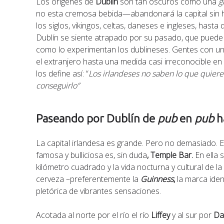
Los orígenes de
Dublín
son tan oscuros como una
g
no esta cremosa bebida—abandonará la capital sin 
los siglos, vikingos, celtas, daneses e ingleses, hast
Dublín se siente atrapado por su pasado, que puede ver
como lo experimentan los dublineses. Gentes con un
el extranjero hasta una medida casi irreconocible en
los define así: “
Los irlandeses no saben lo que quiere
conseguirlo”
Paseando por Dublín de
pub
en
pub
h
La capital irlandesa es grande. Pero no demasiado.
famosa y bulliciosa es, sin duda
, Temple Bar.
En ella
kilómetro cuadrado y la vida nocturna y cultural de l
cerveza –preferentemente la
Guinness
,
la marca iden
pletórica de vibrantes sensaciones.
Acotada al norte por el río el río
Liffey
y al sur por
Da