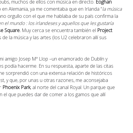
s pubs, muchos de ellos con música en directo.
Eoghan
año en Alemania, ya me comentaba que en Irlanda “
la música
sano orgullo con el que me hablaba de su país confirma la
n el mundo : los irlandeses y aquellos que les gustaría
e Square.
Muy cerca se encuentra también el
Project
 de la música y las artes (los U2 celebraron allí sus
a mi amigo Josep Mª Llop –un enamorado de Dublín y
 podía hacerme. En su respuesta, aparte de las citas
, me sorprendió con una extensa relación de históricos
fast, y que, por unas u otras razones, me aconsejaba
ar
Phoenix Park
, al norte del canal Royal. Un parque que
en el que puedes dar de comer a los gamos que allí