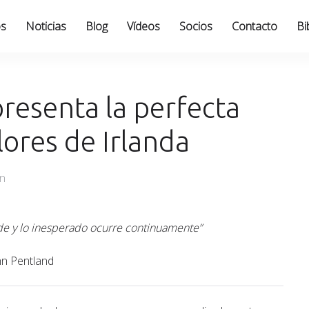
os
Noticias
Blog
Vídeos
Socios
Contacto
Bi
presenta la perfecta
lores de Irlanda
an
ede y lo inesperado ocurre continuamente”
hn Pentland