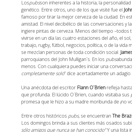
Los
pubs
son inherentes a la historia, la personalidad
genético. Entre otros, uno de los que visité fue el
Joh
famoso por tirar la mejor cerveza de la ciudad. En e
amistad. El nivel decibélico de las conversaciones y 
ingiere pintas de cerveza. Menos del tiempo –todos
vivirse en un día las cuatro estaciones del año, el sol,
trabajo, rugby, fútbol, negocios, política, o de la vi
se mezclan personas de toda condición social.
Jame
parroquianos del John Mulligan´s. En los
pubs
abundan
menos. Con cualquiera puedes iniciar una conversac
completamente solo
” dice acertadamente un adagio.
Una anécdota del escritor
Flann O´Brien
refleja hast
que profunda. El lúcido O´Brien, cuando visitaba sus
promesa que le hizo a su madre moribunda de ¡no vol
Entre otros históricos
pubs,
se encuentran
The Bra
Los domingos brinda a sus clientes más osados subir
sólo amigos que nunca se han conocido”
Y una lista 