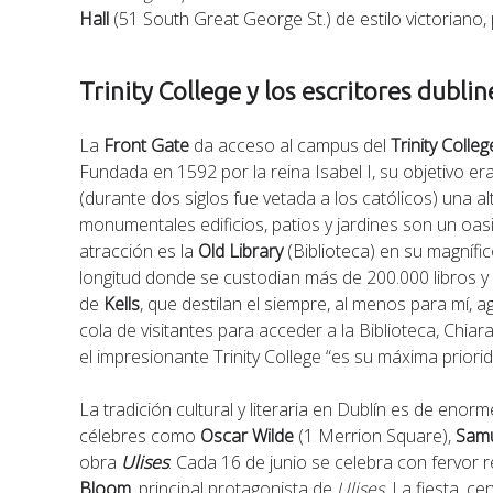
Hall
(51 South Great George St.) de estilo victoriano
Trinity College y los escritores dubl
La
Front Gate
da acceso al campus del
Trinity Colleg
Fundada en 1592 por la reina Isabel I, su objetivo e
(durante dos siglos fue vetada a los católicos) una al
monumentales edificios, patios y jardines son un oasi
atracción es la
Old Library
(Biblioteca) en su magnífi
longitud donde se custodian más de 200.000 libros y 
de
Kells
, que destilan el siempre, al menos para mí, a
cola de visitantes para acceder a la Biblioteca, Chia
el impresionante Trinity College “es su máxima priorid
La tradición cultural y literaria en Dublín es de enor
célebres como
Oscar Wilde
(1 Merrion Square),
Samu
obra
Ulises
. Cada 16 de junio se celebra con fervor r
Bloom
, principal protagonista de
Ulises
. La fiesta, c