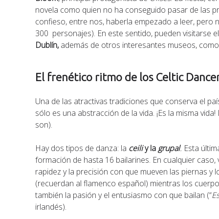
novela como quien no ha conseguido pasar de las prim
confieso, entre nos, haberla empezado a leer, pero 
300 personajes). En este sentido, pueden visitarse e
Dublín,
además de otros interesantes museos, com
El frenético ritmo de los Celtic Dance
Una de las atractivas tradiciones que conserva el paí
sólo es una abstracción de la vida. ¡Es la misma vida
son).
Hay dos tipos de danza: la
ceili
y la
grupal
.
Esta últim
formación de hasta 16 bailarines. En cualquier caso
rapidez y la precisión con que mueven las piernas y l
(recuerdan al flamenco español) mientras los cuerp
también la pasión y el entusiasmo con que bailan (“
Es
irlandés).