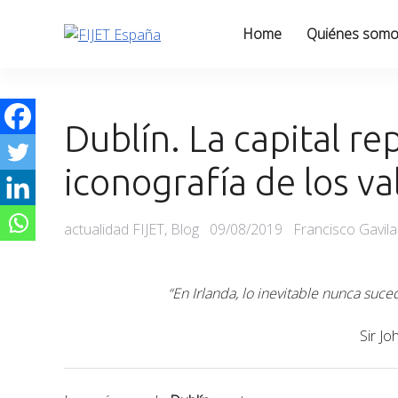
Skip
to
Home
Quiénes som
content
Dublín. La capital re
iconografía de los va
Categories
Posted
actualidad FIJET
,
Blog
09/08/2019
Francisco Gavil
on
“En Irlanda, lo inevitable nunca suc
Sir Jo