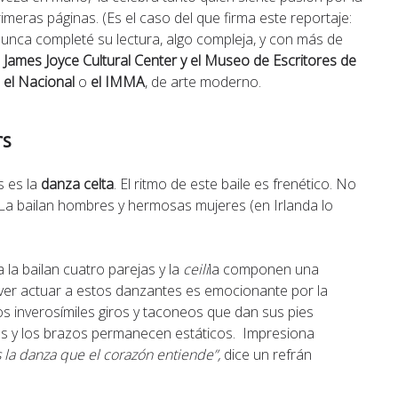
eras páginas. (Es el caso del que firma este reportaje:
nunca completé su lectura, algo compleja, y con más de
l
James Joyce Cultural Center y el Museo de Escritores de
o
el Nacional
o
el IMMA
, de arte moderno.
rs
s es la
danza celta
. El ritmo de este baile es frenético. No
! La bailan hombres y hermosas mujeres (en Irlanda lo
a la bailan cuatro parejas y la
ceili
la componen una
, ver actuar a estos danzantes es emocionante por la
os inverosímiles giros y taconeos que dan sus pies
os y los brazos permanecen estáticos. Impresiona
 la danza que el corazón entiende”,
dice un refrán