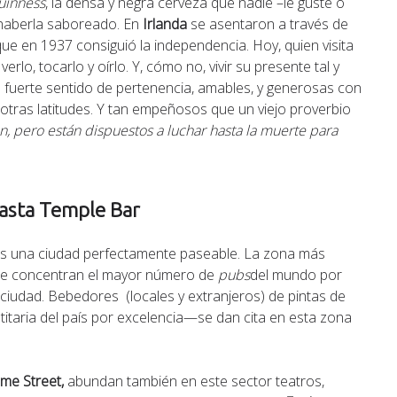
uinness
, la densa y negra cerveza que nadie –le guste o
haberla saboreado. En
Irlanda
se asentaron a través de
a que en 1937 consiguió la independencia. Hoy, quien visita
lo, tocarlo y oírlo. Y, cómo no, vivir su presente tal y
 fuerte sentido de pertenencia, amables, y generosas con
 otras latitudes. Y tan empeñosos que un viejo proverbio
n, pero están dispuestos a luchar hasta la muerte para
asta Temple Bar
 Es una ciudad perfectamente paseable. La zona más
 se concentran el mayor número de
pubs
del mundo por
a ciudad. Bebedores (locales y extranjeros) de pintas de
titaria del país por excelencia—se dan cita en esta zona
me Street,
abundan también en este sector teatros,