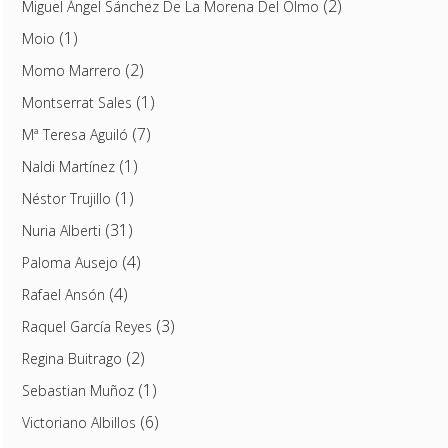
(2)
Miguel Ángel Sánchez De La Morena Del Olmo
(1)
Moio
(2)
Momo Marrero
(1)
Montserrat Sales
(7)
Mª Teresa Aguiló
(1)
Naldi Martínez
(1)
Néstor Trujillo
(31)
Nuria Alberti
(4)
Paloma Ausejo
(4)
Rafael Ansón
(3)
Raquel García Reyes
(2)
Regina Buitrago
(1)
Sebastian Muñoz
(6)
Victoriano Albillos