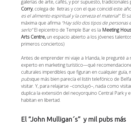
galerías de arte, cafés, y por supuesto, tradicionale
Corry
, colega de lletras y con el que coincidí este 
es el alimento espiritual y la cerveza el material”
. El 
máxima que afirma
“Hay sólo dos tipos de personas e
serlo”
El epicentro de Temple Bar es la
Meeting Hous
Arts Centre,
un espacio abierto a los jóvenes talentos
primeros conciertos)
Antes de emprender mi viaje a Irlanda, le pregunté 
experto en marketing turístico—qué recomendaciones
culturales imperdibles que figuran en cualquier guía
pubs
que más bien parecía el listín telefónico de Bel
visitar. Y, para relajarse –concluyó–, nada como visit
duplica la extensión del neoyorquino Central Park y 
habitan en libertad.
El “John Mulligan´s” y mil pubs más