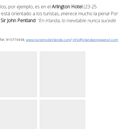
los, por ejemplo, es en el
Arlington Hotel
(23-25
w
está orientado a los turistas, ¡merece mucho la pena! Por
a
Sir John Pentland
:
“En Irlanda, lo inevitable nunca sucede
; Tel. 915775458;
www.turismodeirlanda.com
/
info@irlandaenespanol.com