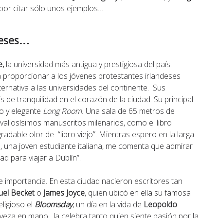
, por citar sólo unos ejemplos…
ineses…
e,
la universidad más antigua y prestigiosa del país.
ra proporcionar a los jóvenes protestantes irlandeses
ternativa a las universidades del continente. Sus
s de tranquilidad en el corazón de la ciudad. Su principal
co y elegante
Long Room.
Una sala de 65 metros de
valiosísimos manuscritos milenarios, como el libro
gradable olor de “libro viejo”. Mientras espero en la larga
ra, una joven estudiante italiana, me comenta que admirar
ad para viajar a Dublín”.
me importancia. En esta ciudad nacieron escritores tan
el Becket
o
James Joyce
, quien ubicó en ella su famosa
eligioso el
Bloomsday
, un día en la vida de
Leopoldo
erveza en mano, la celebra tanto quien siente pasión por la