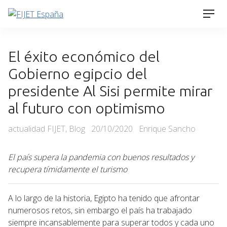
Skip
Men
to
content
El éxito económico del
Gobierno egipcio del
presidente Al Sisi permite mirar
al futuro con optimismo
Categories
Posted
actualidad FIJET
,
Blog
20/10/2020
Enrique Sancho
on
El país supera la pandemia con buenos resultados y
recupera tímidamente el turismo
A lo largo de la historia, Egipto ha tenido que afrontar
numerosos retos, sin embargo el país ha trabajado
siempre incansablemente para superar todos y cada uno