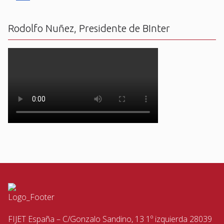
Rodolfo Nuñez, Presidente de BInter
FIJET España – C/Gonzalo Sandino, 13 1º izquierda 28039