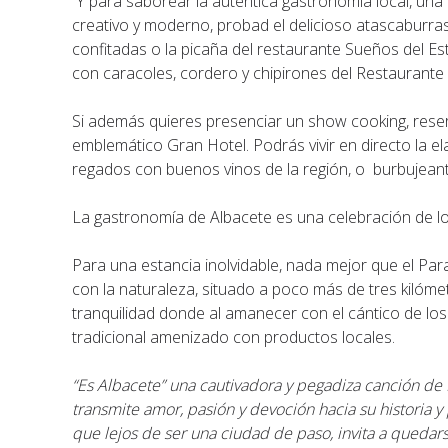
Y para saborear la auténtica gastronomía local, un
creativo y moderno, probad el delicioso atascaburras
confitadas o la picaña del restaurante Sueños del Es
con caracoles, cordero y chipirones del Restaurante 
Si además quieres presenciar un show cooking, rese
emblemático Gran Hotel. Podrás vivir en directo la el
regados con buenos vinos de la región, o burbujean
La gastronomía de Albacete es una celebración de lo
Para una estancia inolvidable, nada mejor que el Par
con la naturaleza, situado a poco más de tres kilóme
tranquilidad donde al amanecer con el cántico de los
tradicional amenizado con productos locales.
“Es Albacete” una cautivadora y pegadiza canción de 
transmite amor, pasión y devoción hacia su historia y
que lejos de ser una ciudad de paso, invita a quedars