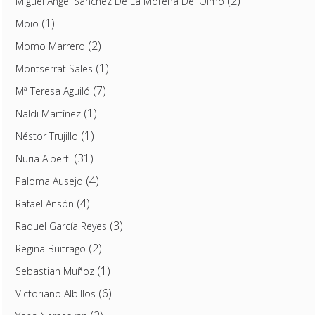
(2)
Miguel Ángel Sánchez De La Morena Del Olmo
(1)
Moio
(2)
Momo Marrero
(1)
Montserrat Sales
(7)
Mª Teresa Aguiló
(1)
Naldi Martínez
(1)
Néstor Trujillo
(31)
Nuria Alberti
(4)
Paloma Ausejo
(4)
Rafael Ansón
(3)
Raquel García Reyes
(2)
Regina Buitrago
(1)
Sebastian Muñoz
(6)
Victoriano Albillos