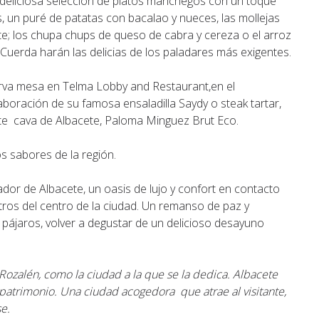
a deliciosa selección de platos manchegos con un toque
, un puré de patatas con bacalao y nueces, las mollejas
te; los chupa chups de queso de cabra y cereza o el arroz
Cuerda harán las delicias de los paladares más exigentes.
rva mesa en Telma Lobby and Restaurant,en el
aboración de su famosa ensaladilla Saydy o steak tartar,
te cava de Albacete, Paloma Minguez Brut Eco.
s sabores de la región.
ador de Albacete, un oasis de lujo y confort en contacto
tros del centro de la ciudad. Un remanso de paz y
 pájaros, volver a degustar de un delicioso desayuno
Rozalén, como la ciudad a la que se la dedica. Albacete
 patrimonio. Una ciudad acogedora que atrae al visitante,
e.