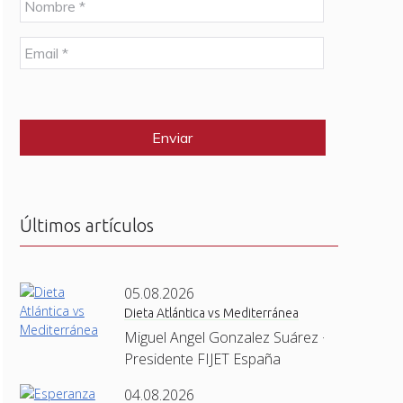
o
m
E
b
m
r
a
e
C
i
*
A
l
P
*
T
C
H
A
Últimos artículos
05.08.2026
Dieta Atlántica vs Mediterránea
Miguel Angel Gonzalez Suárez ·
Presidente FIJET España
04.08.2026