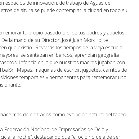
n espacios de innovación, de trabajo de Aguas de
 metros de altura se puede contemplar la ciudad en todo su
rememorar tu propio pasado o el de tus padres y abuelos,
. De la mano de su Director, José Juan Morcillo, te
que existió. Revivirás los tiempos de la vieja escuela
 mayores se sentaban en bancos, aprendían geografía
braseros. Infancia en la que nuestras madres jugaban con
l balón. Mapas, máquinas de escribir, juguetes, carritos de
xposiciones temporales y permanentes para rememorar uno
asionante.
hace más de diez años como evolución natural del tapeo.
la Federación Nacional de Empresarios de Ocio y
icla la noche”, destacando que “el ocio no deja de ser