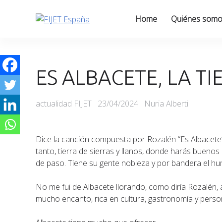
Skip
to
Home
Quiénes som
content
ES ALBACETE, LA T
Categories
Posted
actualidad FIJET
23/04/2024
Nuria Alberti
on
Dice la canción compuesta por Rozalén “Es Albacete” 
tanto, tierra de sierras y llanos, donde harás buen
de paso. Tiene su gente nobleza y por bandera el h
No me fui de Albacete llorando, como diría Rozalén, a
mucho encanto, rica en cultura, gastronomía y perso