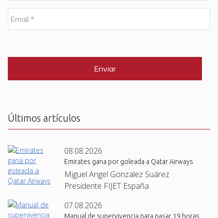
m
b
E
r
m
e
a
i
C
*
l
A
P
*
T
C
H
A
Últimos artículos
08.08.2026
Emirates gana por goleada a Qatar Airways
Miguel Angel Gonzalez Suárez ·
Presidente FIJET España
07.08.2026
Manual de supervivencia para pasar 19 horas