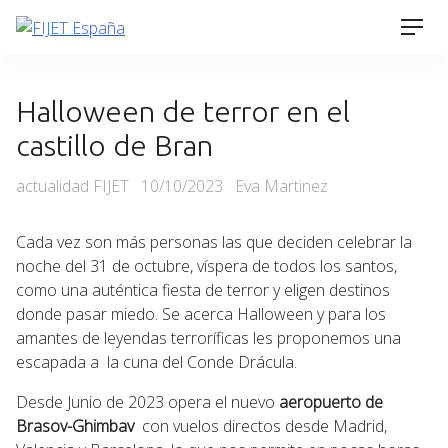
Skip
Men
to
content
Halloween de terror en el
castillo de Bran
Categories
Posted
actualidad FIJET
10/10/2023
Eva Martinez
on
Cada vez son más personas las que deciden celebrar la
noche del 31 de octubre, víspera de todos los santos,
como una auténtica fiesta de terror y eligen destinos
donde pasar miedo. Se acerca Halloween y para los
amantes de leyendas terroríficas les proponemos una
escapada a la cuna del Conde Drácula.
Desde Junio de 2023 opera el nuevo
aeropuerto de
Brasov-Ghimbav
con vuelos directos desde Madrid,