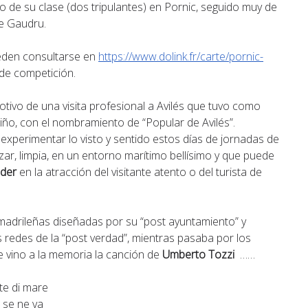
 de su clase (dos tripulantes) en Pornic, seguido muy de
pe Gaudru.
ueden consultarse en
https://www.dolink.fr/carte/pornic-
 de competición.
tivo de una visita profesional a Avilés que tuvo como
iño, con el nombramiento de “Popular de Avilés”.
xperimentar lo visto y sentido estos días de jornadas de
zar, limpia, en un entorno marítimo bellísimo y que puede
nder
en la atracción del visitante atento o del turista de
 madrileñas diseñadas por su “post ayuntamiento” y
 redes de la “post verdad”, mientras pasaba por los
e vino a la memoria la canción de
Umberto Tozzi
……
te di mare
 se ne va