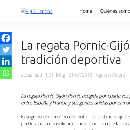
Skip
to
Home
Quiénes som
content
La regata Pornic-Gij
tradición deportiva
Categories
Posted
actualidad FIJET
,
Blog
21/07/2018
Agustín Alberti
on
La regata Pornic-Gijón-Pornic acogida por cuarta vez
entre España y Francia y sus gentes unidas por el mar
Extinguido el ronroneo del motor solo el mensaje de 
perfiles para consolidar el rumbo indican que la hora