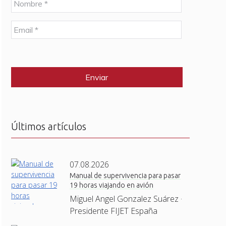
o
m
E
b
m
r
a
e
C
i
*
A
l
P
*
T
C
H
A
Últimos artículos
07.08.2026
Manual de supervivencia para pasar
19 horas viajando en avión
Miguel Angel Gonzalez Suárez ·
Presidente FIJET España