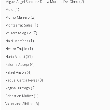
(2)
Miguel Ángel Sánchez De La Morena Del Olmo
(1)
Moio
(2)
Momo Marrero
(1)
Montserrat Sales
(7)
Mª Teresa Aguiló
(1)
Naldi Martínez
(1)
Néstor Trujillo
(31)
Nuria Alberti
(4)
Paloma Ausejo
(4)
Rafael Ansón
(3)
Raquel García Reyes
(2)
Regina Buitrago
(1)
Sebastian Muñoz
(6)
Victoriano Albillos