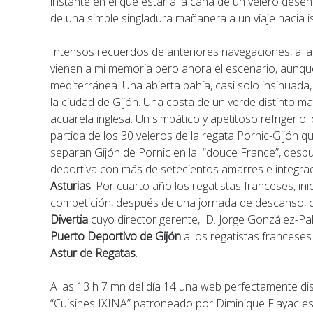
instante en el que estar a la caña de un velero dese
de una simple singladura mañanera a un viaje hacia
Intensos recuerdos de anteriores navegaciones, a la 
vienen a mi memoria pero ahora el escenario, aunque 
mediterránea. Una abierta bahía, casi solo insinuada
la ciudad de Gijón. Una costa de un verde distinto ma
acuarela inglesa. Un simpático y apetitoso refrigerio,
partida de los 30 veleros de la regata Pornic-Gijón 
separan Gijón de Pornic en la “douce France”, despu
deportiva con más de setecientos amarres e integrad
Asturias
. Por cuarto año los regatistas franceses, ini
competición, después de una jornada de descanso, con
Divertia
cuyo director gerente, D. Jorge González-Pal
Puerto Deportivo de Gijón
a los regatistas francese
Astur de Regatas
.
A las 13 h 7 mn del día 14 una web perfectamente di
“Cuisines IXINA” patroneado por Diminique Flayac es