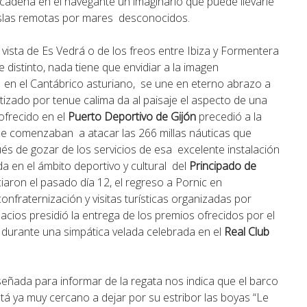
ncadena en el navegante un imaginario que puede llevarle
 islas remotas por mares desconocidos.
vista de Es Vedrá o de los freos entre Ibiza y Formentera
distinto, nada tiene que envidiar a la imagen
, en el Cantábrico asturiano, se une en eterno abrazo a
tizado por tenue calima da al paisaje el aspecto de una
 ofrecido en el
Puerto Deportivo de Gijón
precedió a la
que comenzaban a atacar las 266 millas náuticas que
és de gozar de los servicios de esa excelente instalación
a en el ámbito deportivo y cultural del
Principado de
ciaron el pasado día 12, el regreso a Pornic en
fraternización y visitas turísticas organizadas por
acios presidió la entrega de los premios ofrecidos por el
s durante una simpática velada celebrada en el
Real Club
señada para informar de la regata nos indica que el barco
tá ya muy cercano a dejar por su estribor las boyas “Le