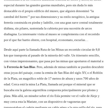
especial durante las grandes guerras mundiales, pero sin duda lo más
destacable es el propio edificio del museo, que alguien denominó “la
catedral del hierro’” por sus dimensiones y su estilo neogótico, la antigua
ferrería construida en piedra y ladrillo, con una gran nave central totalmente
diáfana, sin pilares, sustentada la cubierta por una sucesión de arcos
diafragma. La interesante visita al museo se complementa con el recorrido
por el que fue barrio obrero, con hospital, economato, escuelas…
Desde aquí parte la llamada Ruta de las Minas un recorrido circular de 9,8
km que transporta al pasado de la minería del valle. Un itinerario sencillo,
con vistas impresionantes, que pasa por las minas que aportaron el material a
la
Ferrería de San Blas
. Pero, además de minas también se pueden descubrir
otras joyas del paisaje, como la ermita de San Blas del siglo XV, o el Roblón
de la Plata, un magnífico roble de 17 metros de altura y unos 700 años de
edad. Cerca está la mina La Plata, llamada así porque el mineral que se
buscaba era la galena argentífera compuesta principalmente por plomo y
plata. Más allá, un mirador sobre el río Esla permite ver el valle de Aleje y
muy cerca esta la Mariate, con un dispositivo de vagonetas que
transportaban el carbón mediante un cable aéreo a la otra orilla del río, para