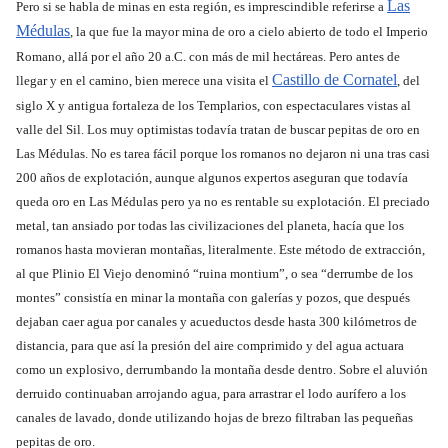
Las
Pero si se habla de minas en esta región, es imprescindible referirse a
Médulas
, la que fue la mayor mina de oro a cielo abierto de todo el Imperio
Romano, allá por el año 20 a.C. con más de mil hectáreas. Pero antes de
Castillo de Cornatel
llegar y en el camino, bien merece una visita el
, del
siglo X y antigua fortaleza de los Templarios, con espectaculares vistas al
valle del Sil. Los muy optimistas todavía tratan de buscar pepitas de oro en
Las Médulas. No es tarea fácil porque los romanos no dejaron ni una tras casi
200 años de explotación, aunque algunos expertos aseguran que todavía
queda oro en Las Médulas pero ya no es rentable su explotación. El preciado
metal, tan ansiado por todas las civilizaciones del planeta, hacía que los
romanos hasta movieran montañas, literalmente. Este método de extracción,
al que Plinio El Viejo denominó “ruina montium”, o sea “derrumbe de los
montes” consistía en minar la montaña con galerías y pozos, que después
dejaban caer agua por canales y acueductos desde hasta 300 kilómetros de
distancia, para que así la presión del aire comprimido y del agua actuara
como un explosivo, derrumbando la montaña desde dentro. Sobre el aluvión
derruido continuaban arrojando agua, para arrastrar el lodo aurífero a los
canales de lavado, donde utilizando hojas de brezo filtraban las pequeñas
pepitas de oro.