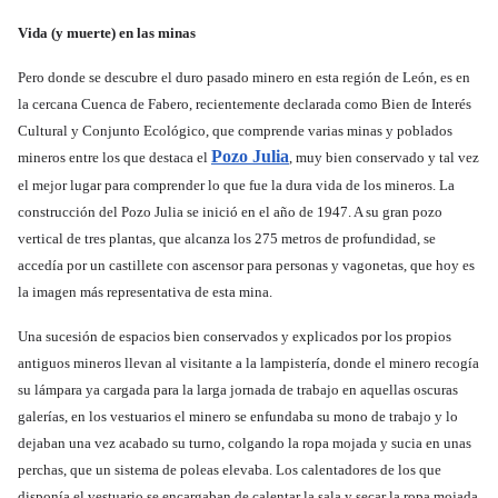
Vida (y muerte) en las minas
Pero donde se descubre el duro pasado minero en esta región de León, es en
la cercana Cuenca de Fabero, recientemente declarada como Bien de Interés
Cultural y Conjunto Ecológico, que comprende varias minas y poblados
Pozo Julia
mineros entre los que destaca el
, muy bien conservado y tal vez
el mejor lugar para comprender lo que fue la dura vida de los mineros. La
construcción del Pozo Julia se inició en el año de 1947. A su gran pozo
vertical de tres plantas, que alcanza los 275 metros de profundidad, se
accedía por un castillete con ascensor para personas y vagonetas, que hoy es
la imagen más representativa de esta mina.
Una sucesión de espacios bien conservados y explicados por los propios
antiguos mineros llevan al visitante a la lampistería, donde el minero recogía
su lámpara ya cargada para la larga jornada de trabajo en aquellas oscuras
galerías, en los vestuarios el minero se enfundaba su mono de trabajo y lo
dejaban una vez acabado su turno, colgando la ropa mojada y sucia en unas
perchas, que un sistema de poleas elevaba. Los calentadores de los que
disponía el vestuario se encargaban de calentar la sala y secar la ropa mojada