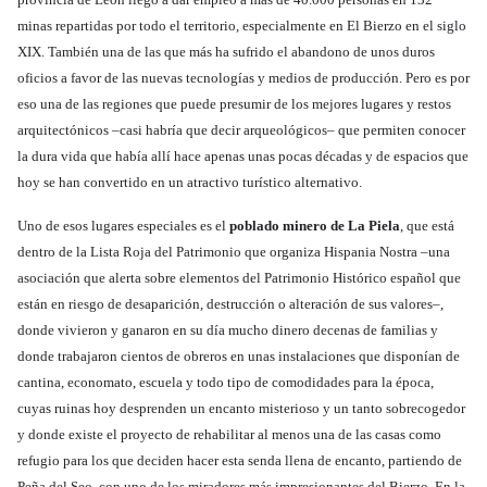
minas repartidas por todo el territorio, especialmente en El Bierzo en el siglo
XIX. También una de las que más ha sufrido el abandono de unos duros
oficios a favor de las nuevas tecnologías y medios de producción. Pero es por
eso una de las regiones que puede presumir de los mejores lugares y restos
arquitectónicos –casi habría que decir arqueológicos– que permiten conocer
la dura vida que había allí hace apenas unas pocas décadas y de espacios que
hoy se han convertido en un atractivo turístico alternativo.
Uno de esos lugares especiales es el
poblado minero de La Piela
, que está
dentro de la Lista Roja del Patrimonio que organiza Hispania Nostra –una
asociación que alerta sobre elementos del Patrimonio Histórico español que
están en riesgo de desaparición, destrucción o alteración de sus valores–,
donde vivieron y ganaron en su día mucho dinero decenas de familias y
donde trabajaron cientos de obreros en unas instalaciones que disponían de
cantina, economato, escuela y todo tipo de comodidades para la época,
cuyas ruinas hoy desprenden un encanto misterioso y un tanto sobrecogedor
y donde existe el proyecto de rehabilitar al menos una de las casas como
refugio para los que deciden hacer esta senda llena de encanto, partiendo de
Peña del Seo, con uno de los miradores más impresionantes del Bierzo. En la