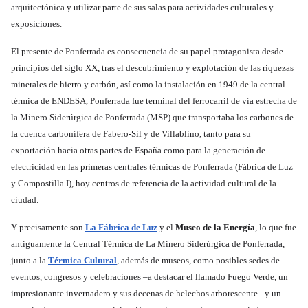
arquitectónica y utilizar parte de sus salas para actividades culturales y
exposiciones.
El presente de Ponferrada es consecuencia de su papel protagonista desde
principios del siglo XX, tras el descubrimiento y explotación de las riquezas
minerales de hierro y carbón, así como la instalación en 1949 de la central
térmica de ENDESA, Ponferrada fue terminal del ferrocarril de vía estrecha de
la Minero Siderúrgica de Ponferrada (MSP) que transportaba los carbones de
la cuenca carbonífera de Fabero-Sil y de Villablino, tanto para su
exportación hacia otras partes de España como para la generación de
electricidad en las primeras centrales térmicas de Ponferrada (Fábrica de Luz
y Compostilla I), hoy centros de referencia de la actividad cultural de la
ciudad.
Y precisamente son
La Fábrica de Luz
y el
Museo de la Energía
, lo que fue
antiguamente la Central Térmica de La Minero Siderúrgica de Ponferrada,
junto a la
Térmica Cultural
, además de museos, como posibles sedes de
eventos, congresos y celebraciones –a destacar el llamado Fuego Verde, un
impresionante invernadero y sus decenas de helechos arborescente– y un