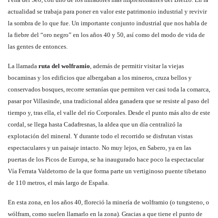
actualidad se trabaja para poner en valor este patrimonio industrial y revivir
la sombra de lo que fue. Un importante conjunto industrial que nos habla de
la fiebre del “oro negro” en los años 40 y 50, así como del modo de vida de
las gentes de entonces.
La llamada
ruta del wolframio
, además de permitir visitar la viejas
bocaminas y los edificios que albergaban a los mineros, cruza bellos y
conservados bosques, recorre serranías que permiten ver casi toda la comarca,
pasar por Villasinde, una tradicional aldea ganadera que se resiste al paso del
tiempo y, tras ella, el valle del río Corporales. Desde el punto más alto de este
cordal, se llega hasta Cadafresnas, la aldea que un día centralizó la
explotación del mineral. Y durante todo el recorrido se disfrutan vistas
espectaculares y un paisaje intacto. No muy lejos, en Sabero, ya en las
puertas de los Picos de Europa, se ha inaugurado hace poco la espectacular
Vía Ferrata Valdetorno de la que forma parte un vertiginoso puente tibetano
de 110 metros, el más largo de España.
En esta zona, en los años 40, floreció la minería de wolframio (o tungsteno, o
wólfram, como suelen llamarlo en la zona). Gracias a que tiene el punto de