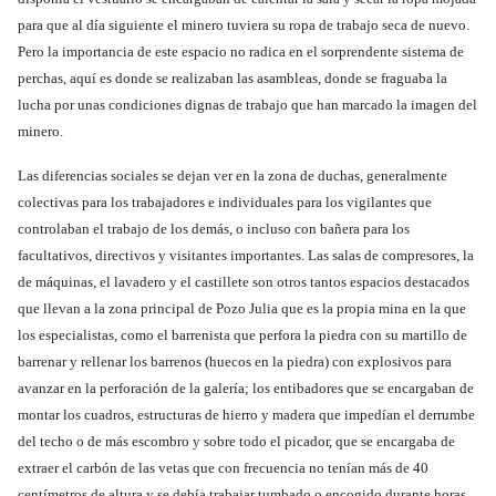
para que al día siguiente el minero tuviera su ropa de trabajo seca de nuevo.
Pero la importancia de este espacio no radica en el sorprendente sistema de
perchas, aquí es donde se realizaban las asambleas, donde se fraguaba la
lucha por unas condiciones dignas de trabajo que han marcado la imagen del
minero.
Las diferencias sociales se dejan ver en la zona de duchas, generalmente
colectivas para los trabajadores e individuales para los vigilantes que
controlaban el trabajo de los demás, o incluso con bañera para los
facultativos, directivos y visitantes importantes. Las salas de compresores, la
de máquinas, el lavadero y el castillete son otros tantos espacios destacados
que llevan a la zona principal de Pozo Julia que es la propia mina en la que
los especialistas, como el barrenista que perfora la piedra con su martillo de
barrenar y rellenar los barrenos (huecos en la piedra) con explosivos para
avanzar en la perforación de la galería; los entibadores que se encargaban de
montar los cuadros, estructuras de hierro y madera que impedían el derrumbe
del techo o de más escombro y sobre todo el picador, que se encargaba de
extraer el carbón de las vetas que con frecuencia no tenían más de 40
centímetros de altura y se debía trabajar tumbado o encogido durante horas.