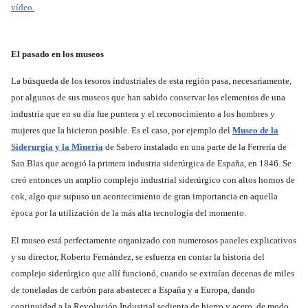
vídeo.
El pasado en los museos
La búsqueda de los tesoros industriales de esta región pasa, necesariamente,
por algunos de sus museos que han sabido conservar los elementos de una
industria que en su día fue puntera y el reconocimiento a los hombres y
mujeres que la hicieron posible. Es el caso, por ejemplo del
Museo de la
Siderurgia y la Minería
de Sabero instalado en una parte de la Ferrería de
San Blas que acogió la primera industria siderúrgica de España, en 1846. Se
creó entonces un amplio complejo industrial siderúrgico con altos hornos de
cok, algo que supuso un acontecimiento de gran importancia en aquella
época por la utilización de la más alta tecnología del momento.
El museo está perfectamente organizado con numerosos paneles explicativos
y su director, Roberto Fernández, se esfuerza en contar la historia del
complejo siderúrgico que allí funcionó, cuando se extraían decenas de miles
de toneladas de carbón para abastecer a España y a Europa, dando
continuidad a la Revolución Industrial sedienta de hierro y acero, de modo