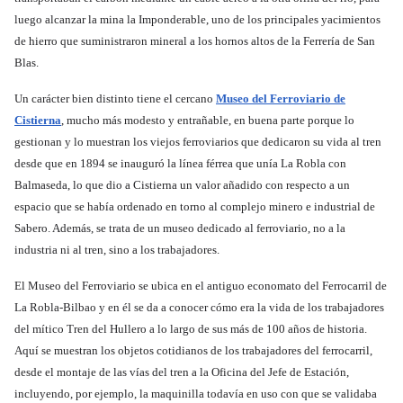
luego alcanzar la mina la Imponderable, uno de los principales yacimientos
de hierro que suministraron mineral a los hornos altos de la Ferrería de San
Blas.
Un carácter bien distinto tiene el cercano
Museo del Ferroviario de
Cistierna
, mucho más modesto y entrañable, en buena parte porque lo
gestionan y lo muestran los viejos ferroviarios que dedicaron su vida al tren
desde que en 1894 se inauguró la línea férrea que unía La Robla con
Balmaseda, lo que dio a Cistierna un valor añadido con respecto a un
espacio que se había ordenado en torno al complejo minero e industrial de
Sabero. Además, se trata de un museo dedicado al ferroviario, no a la
industria ni al tren, sino a los trabajadores.
El Museo del Ferroviario se ubica en el antiguo economato del Ferrocarril de
La Robla-Bilbao y en él se da a conocer cómo era la vida de los trabajadores
del mítico Tren del Hullero a lo largo de sus más de 100 años de historia.
Aquí se muestran los objetos cotidianos de los trabajadores del ferrocarril,
desde el montaje de las vías del tren a la Oficina del Jefe de Estación,
incluyendo, por ejemplo, la maquinilla todavía en uso con que se validaba