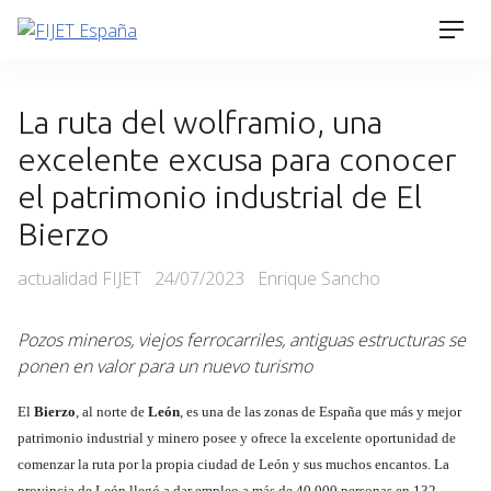
Skip
Men
to
content
La ruta del wolframio, una
excelente excusa para conocer
el patrimonio industrial de El
Bierzo
Categories
Posted
actualidad FIJET
24/07/2023
Enrique Sancho
on
Pozos mineros, viejos ferrocarriles, antiguas estructuras se
ponen en valor para un nuevo turismo
El
Bierzo
, al norte de
León
, es una de las zonas de España que más y mejor
patrimonio industrial y minero posee y ofrece la excelente oportunidad de
comenzar la ruta por la propia ciudad de León y sus muchos encantos. La
provincia de León llegó a dar empleo a más de 40.000 personas en 132