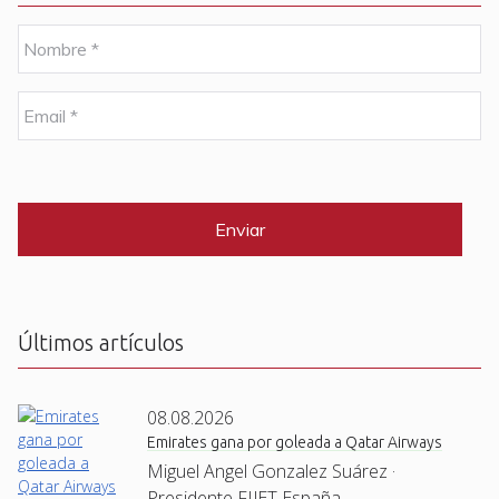
N
o
m
b
E
r
m
e
a
i
C
*
l
A
P
*
T
C
H
A
Últimos artículos
08.08.2026
Emirates gana por goleada a Qatar Airways
Miguel Angel Gonzalez Suárez ·
Presidente FIJET España