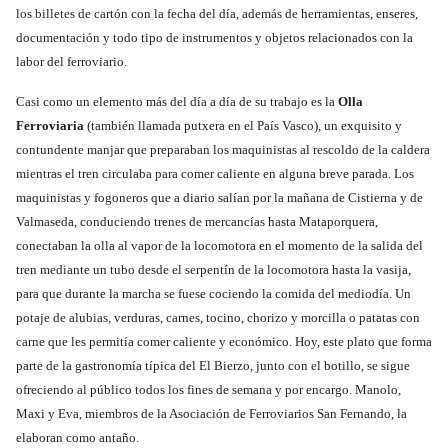
los billetes de cartón con la fecha del día, además de herramientas, enseres,
documentación y todo tipo de instrumentos y objetos relacionados con la
labor del ferroviario.
Casi como un elemento más del día a día de su trabajo es la
Olla
Ferroviaria
(también llamada putxera en el País Vasco), un exquisito y
contundente manjar que preparaban los maquinistas al rescoldo de la caldera
mientras el tren circulaba para comer caliente en alguna breve parada. Los
maquinistas y fogoneros que a diario salían por la mañana de Cistierna y de
Valmaseda, conduciendo trenes de mercancías hasta Mataporquera,
conectaban la olla al vapor de la locomotora en el momento de la salida del
tren mediante un tubo desde el serpentín de la locomotora hasta la vasija,
para que durante la marcha se fuese cociendo la comida del mediodía. Un
potaje de alubias, verduras, carnes, tocino, chorizo y morcilla o patatas con
carne que les permitía comer caliente y económico. Hoy, este plato que forma
parte de la gastronomía típica del El Bierzo, junto con el botillo, se sigue
ofreciendo al público todos los fines de semana y por encargo. Manolo,
Maxi y Eva, miembros de la Asociación de Ferroviarios San Fernando, la
elaboran como antaño.