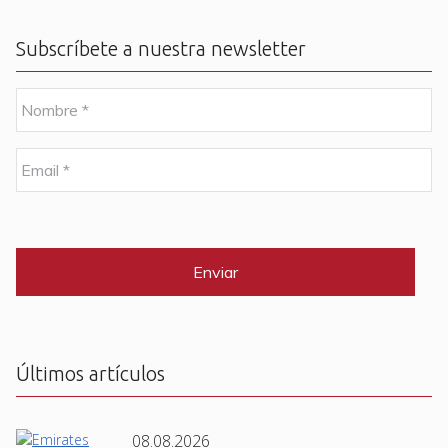
Subscríbete a nuestra newsletter
N
o
m
b
E
r
m
e
a
i
C
*
l
A
P
*
T
C
H
A
Últimos artículos
08.08.2026