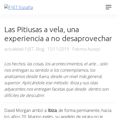
Skip
Men
to
content
Las Pitiusas a vela, una
experiencia a no desaprovechar
Categories
Posted
actualidad FIJET
,
Blog
15/11/2019
Paloma Ausejo
on
Los hechos, las cosas, los acontecimientos, el arte….solo
nos entregan su sentido si los contemplamos, los
analizamos desde fuera, desde un nivel más general,
superior. Aplicándole ese método Ibiza y sus islas
adyacentes nos entregan facetas que desde dentro son
difíciles de descubrir.
David Morgan arribó a
Ibiza
, de forma permanente, hacia
los años 70. Marino inglés, su apellido de pirata no le