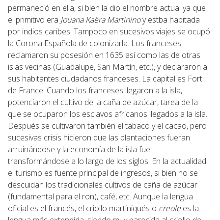
permaneció en ella, si bien la dio el nombre actual ya que
el primitivo era
Jouana Kaëra
Martinino
y estba habitada
por indios caribes. Tampoco en sucesivos viajes se ocupó
la Corona Española de colonizarla. Los franceses
reclamaron su posesión en 1635 así como las de otras
islas vecinas (Guadalupe, San Martín, etc.), y declararon a
sus habitantes ciudadanos franceses. La capital es Fort
de France. Cuando los franceses llegaron a la isla,
potenciaron el cultivo de la caña de azúcar, tarea de la
que se ocuparon los esclavos africanos llegados a la isla.
Después se cultivaron también el tabaco y el cacao, pero
sucesivas crisis hicieron que las plantaciones fueran
arruinándose y la economía de la isla fue
transformándose a lo largo de los siglos. En la actualidad
el turismo es fuente principal de ingresos, si bien no se
descuidan los tradicionales cultivos de caña de azúcar
(fundamental para el ron), café, etc. Aunque la lengua
oficial es el francés, el criollo martiniqués o
creole
es la
lengua más extendida, siendo muy parecida al criollo de