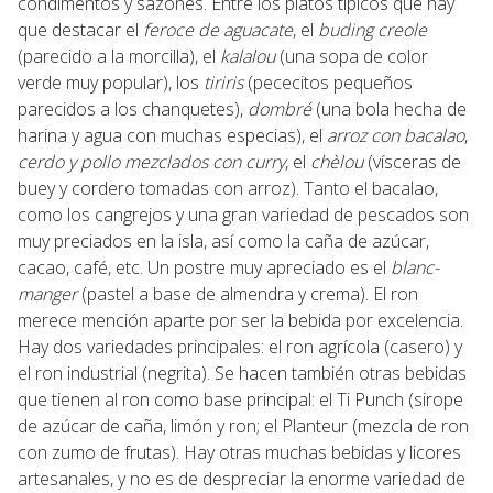
condimentos y sazones. Entre los platos típicos que hay
que destacar el
feroce de aguacate
, el
buding creole
(parecido a la morcilla), el
kalalou
(una sopa de color
verde muy popular), los
tiriris
(pececitos pequeños
parecidos a los chanquetes),
dombré
(una bola hecha de
harina y agua con muchas especias), el
arroz con bacalao
,
cerdo y pollo mezclados con curry
, el
chèlou
(vísceras de
buey y cordero tomadas con arroz). Tanto el bacalao,
como los cangrejos y una gran variedad de pescados son
muy preciados en la isla, así como la caña de azúcar,
cacao, café, etc. Un postre muy apreciado es el
blanc-
manger
(pastel a base de almendra y crema). El ron
merece mención aparte por ser la bebida por excelencia.
Hay dos variedades principales: el ron agrícola (casero) y
el ron industrial (negrita). Se hacen también otras bebidas
que tienen al ron como base principal: el Ti Punch (sirope
de azúcar de caña, limón y ron; el Planteur (mezcla de ron
con zumo de frutas). Hay otras muchas bebidas y licores
artesanales, y no es de despreciar la enorme variedad de