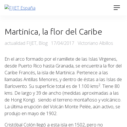
Skip
Men
to
content
Martinica, la flor del Caribe
Categories
Posted
actualidad FIJET
,
Blog
17/04/2017
Victoriano Albillos
on
En el arco formado por el ramillete de las Islas Vírgenes,
desde Puerto Rico hasta Granada, se encuentra la flor del
Caribe Francés, la isla de Martinica. Pertenece a las
llamadas Antillas Menores, y dentro de éstas a las Islas de
2
Barlovento. Su superficie total es de 1.100 kms
. Tiene 80
kms. De largo y 39 de ancho (medidas aproximadas a las
de Hong Kong). siendo el terreno montañoso y volcánico.
La última erupción del Volcán Monte Pelée, aún activo, se
produjo en mayo de 1902.
Cristóbal Colón llegó a esta isla en 1502, pero no