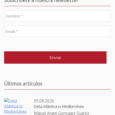
Subscríbete a nuestra newsletter
N
o
m
b
E
r
m
e
a
i
C
*
l
A
P
*
T
C
H
A
Últimos artículos
05.08.2026
Dieta Atlántica vs Mediterránea
Miguel Angel Gonzalez Suárez ·