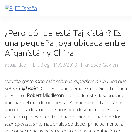
Skip
Men
to
content
¿Pero dónde está Tajikistán? Es
una pequeña joya ubicada entre
Afganistán y China
Categories
Posted
actualidad FIJET
,
Blog
11/03/2019
Francisco Gavilan
on
“Mucha gente sabe más sobre la superficie de la Luna que
sobre
Tajikistán
”. Con esta queja empieza su Guía Turística
el escritor
Robert Middleton
acerca de este desconocido
país para el mundo occidental. Y tiene razón: Tajikistán es
uno de los destinos turísticos por descubrir. La escasa
atención que este territorio ha recibido por parte de los
tour operators
internacionales se debe, principalmente, a
las consecuencias de su guerra civil y a la reputación de