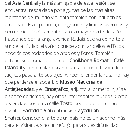
del
Asia Central
y la más amigable de esta región, se
encuentra respaldada por algunas de las más altas
montañas del mundo y cuenta también con indudables
atractivos. Es espaciosa, con grandes y limpias avenidas, y
con un cielo insólitamente claro la mayor parte del año.
Paseando por la larga avenida
Rudaki
, que va de norte a
sur de la ciudad, el viajero puede admirar bellos edificios
neoclásicos rodeados de árboles y flores. También
detenerse a tomar un café en
Choikhona Rokhat
o
Café
Istanbul
y contemplar durante un rato cómo la vida de los
tadjikos pasa ante sus ojos. Al reemprender la ruta, no hay
que perderse el soberbio
Museo Nacional de
Antigüedades
, y el
Etnográfico
, adjunto al primero. Y, si se
dispone de tiempo, hay otros interesantes museos. Como
los enclavados en la
calle Tostoi
dedicados al célebre
escritor
Sadriddin Aini
o al músico
Ziyadullah
Shahidi
. Conocer el arte de un país no es un adorno más
para el visitante, sino un refugio para su espiritualidad.