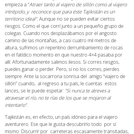
empieza a “
Atraer tanto al viajero de sillón como al viajero
intrépido, y reconoce que para éste Tajikistán es un
territorio ideal”.
Aunque no se pueden evitar ciertos
riesgos. Como el que corrí junto a un pequeño grupo de
colegas. Cuando nos desplazábamos por el angosto
camino de las montañas, a casi cuatro mil metros de
altura, sufrimos un repentino derrumbamiento de rocas
en el fatídico momento en que nuestro 4×4 pasaba por
allí. Afortunadamente salimos ilesos. Si corres riesgos,
puedes ganar o perder. Pero, si no los corres, pierdes
siempre. Ante la socarrona sonrisa del amigo “viajero de
sillón” cuando, al regreso a tu país, le cuentas estos
lances, se le puede espetar:
“Si nunca te atreves a
atravesar el río, no te rías de los que se mojaron al
intentarlo”.
Tajikistán es, en efecto, un país idóneo para el viajero
aventurero. Ese que le gusta descubrirlo todo por sí
mismo. Discurrir por carreteras escasamente transitadas,