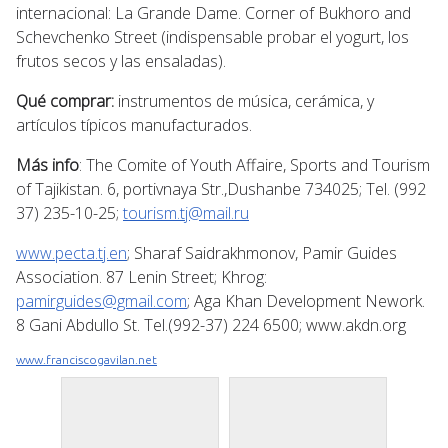
internacional: La Grande Dame. Corner of Bukhoro and
Schevchenko Street (indispensable probar el yogurt, los
frutos secos y las ensaladas).
Qué comprar:
instrumentos de música, cerámica, y
artículos típicos manufacturados.
Más info
: The Comite of Youth Affaire, Sports and Tourism
of Tajikistan. 6, portivnaya Str.,Dushanbe 734025; Tel. (992
37) 235-10-25;
tourism.tj@mail.ru
www.pecta.tj.en
; Sharaf Saidrakhmonov, Pamir Guides
Association. 87 Lenin Street; Khrog:
pamirguides@gmail.com
; Aga Khan Development Nework.
8 Gani Abdullo St. Tel.(992-37) 224 6500; www.akdn.org
www.franciscogavilan.net