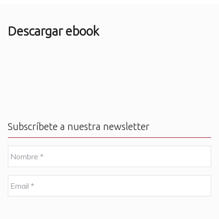
Descargar ebook
Subscríbete a nuestra newsletter
N
o
m
b
E
r
m
e
a
i
C
*
l
A