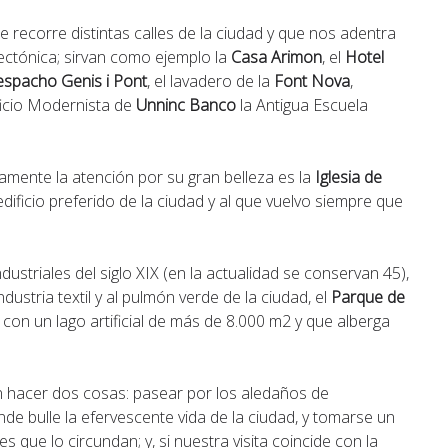
 recorre distintas calles de la ciudad y que nos adentra
tectónica; sirvan como ejemplo la
Casa Arimon
, el
Hotel
spacho Genis i Pont
, el lavadero de la
Font Nova
,
ificio Modernista de
Unninc Banco
la Antigua Escuela
mente la atención por su gran belleza es la
Iglesia de
edificio preferido de la ciudad y al que vuelvo siempre que
ustriales del siglo XIX (en la actualidad se conservan 45),
ndustria textil y al pulmón verde de la ciudad, el
Parque de
con un lago artificial de más de 8.000 m2 y que alberga
n hacer dos cosas: pasear por los aledaños de
nde bulle la efervescente vida de la ciudad, y tomarse un
s que lo circundan; y, si nuestra visita coincide con la