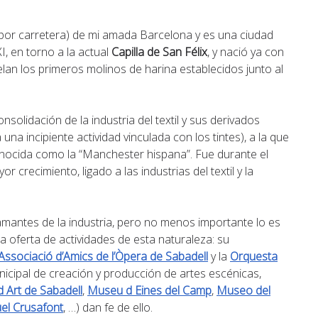
 por carretera) de mi amada Barcelona y es una ciudad
I, en torno a la actual
Capilla de San Félix
, y nació ya con
lan los primeros molinos de harina establecidos junto al
olidación de la industria del textil y sus derivados
una incipiente actividad vinculada con los tintes), a la que
conocida como la “Manchester hispana”. Fue durante el
 crecimiento, ligado a las industrias del textil y la
s amantes de la industria, pero no menos importante lo es
da oferta de actividades de esta naturaleza: su
Associació d’Amics de l’Òpera de Sabadell
y la
Orquesta
nicipal de creación y producción de artes escénicas,
 Art de Sabadell
,
Museu d Eines del Camp
,
Museo del
uel Crusafont
, …) dan fe de ello.