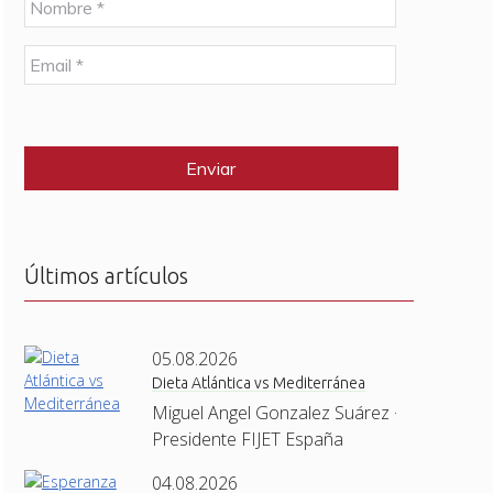
o
m
E
b
m
r
a
e
C
i
*
A
l
P
*
T
C
H
A
Últimos artículos
05.08.2026
Dieta Atlántica vs Mediterránea
Miguel Angel Gonzalez Suárez ·
Presidente FIJET España
04.08.2026