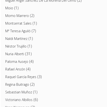
(2)
Miguel Ángel Sánchez De La Morena Del Olmo
(1)
Moio
(2)
Momo Marrero
(1)
Montserrat Sales
(7)
Mª Teresa Aguiló
(1)
Naldi Martínez
(1)
Néstor Trujillo
(31)
Nuria Alberti
(4)
Paloma Ausejo
(4)
Rafael Ansón
(3)
Raquel García Reyes
(2)
Regina Buitrago
(1)
Sebastian Muñoz
(6)
Victoriano Albillos