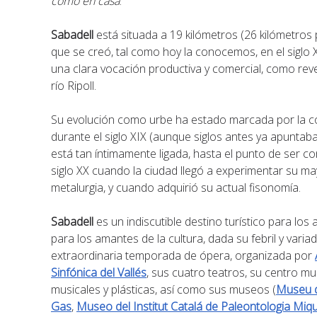
como en casa
.
Sabadell
está situada a 19 kilómetros (26 kilómetros
que se creó, tal como hoy la conocemos, en el siglo X
una clara vocación productiva y comercial, como reve
río Ripoll.
Su evolución como urbe ha estado marcada por la cons
durante el siglo XIX (aunque siglos antes ya apuntaba 
está tan íntimamente ligada, hasta el punto de ser 
siglo XX cuando la ciudad llegó a experimentar su mayor
metalurgia, y cuando adquirió su actual fisonomía.
Sabadell
es un indiscutible destino turístico para lo
para los amantes de la cultura, dada su febril y varia
extraordinaria temporada de ópera, organizada por
Sinfónica del Vallés
, sus cuatro teatros, su centro mu
musicales y plásticas, así como sus museos (
Museu d
Gas
,
Museo del Institut Catalá de Paleontologia Miq