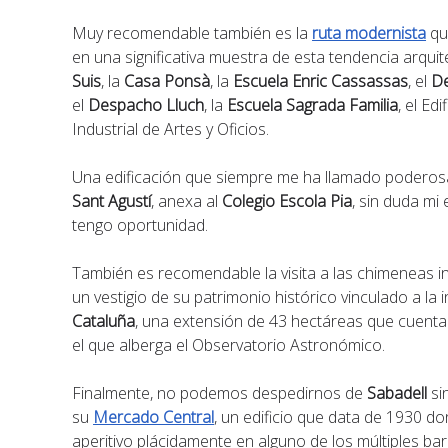
Muy recomendable también es la
ruta modernista
que
en una significativa muestra de esta tendencia arqui
Suis
, la
Casa Ponsà
, la
Escuela Enric Cassassas
, el
De
el
Despacho Lluch
, la
Escuela Sagrada Familia
, el Ed
Industrial de Artes y Oficios.
Una edificación que siempre me ha llamado poderosa
Sant Agustí
, anexa al
Colegio Escola Pia
, sin duda mi 
tengo oportunidad.
También es recomendable la visita a las chimeneas ind
un vestigio de su patrimonio histórico vinculado a la i
Cataluña
, una extensión de 43 hectáreas que cuenta 
el que alberga el Observatorio Astronómico.
Finalmente, no podemos despedirnos de
Sabadell
si
su
Mercado Central
, un edificio que data de 1930 do
aperitivo plácidamente en alguno de los múltiples bare