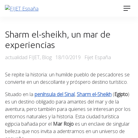
Skip
Men
to
content
Sharm el-sheikh, un mar de
experiencias
Categories
Posted
actualidad FIJET
,
Blog
18/10/2019
Fijet España
on
Se repite la historia: un humilde pueblo de pescadores se
convierte en un descollante y próspero destino turístico.
Situado en la
península del Sinaí
,
Sharm el-Sheikh
(
Egipto
)
es un destino obligado para amantes del mar y de la
aventura, pero también para quienes se interesan por los
entornos naturales y la historia. Esta ciudad turística
egipcia bañada por el
Mar Rojo
es un enclave de singular
belleza que nos invita a adentrarnos en un universo de