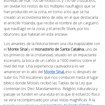
estrellas de mar, 100 de moluscos y 150 de crustáceos,
sin olvidar los restos de los múltiples naufragios que se
han producido en la zona, en torno a los que se ha
creado un ecosistema lleno de vida, en el que destacaría
el arrecife Yolanda, que recibe el nombre de un carguero
que naufragó en la zona, y el arrecife Shark, por los
tiburones que habitan en este enclave.
Los amantes de la historia tienen una cita inaplazable con
el
Monte Sinaí
y el
monasterio de
Santa Catalina
, uno de
los primeros de la cristiandad, situado en un impactante
escenario, la boca de un cañón a 1600 metros sobre el
nivel del mar. Una experiencia cautivadora es ver
amanecer en lo alto del
Monte Sinaí
,
eso sí, después de
subir los 750 escalones que nos conducen hasta el lugar
bíblico donde Moisés
recibió las Tablas de la Ley que
contenían los Diez Mandamientos. Religión, naturaleza y
paisaje se funden en una visita en la que el esfuerzo físico
se verá recompensado por unas vistas magníficas. A la