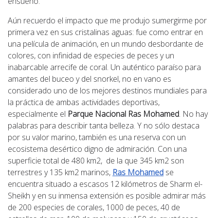
ensueño.
Aún recuerdo el impacto que me produjo sumergirme por
primera vez en sus cristalinas aguas: fue como entrar en
una película de animación, en un mundo desbordante de
colores, con infinidad de especies de peces y un
inabarcable arrecife de coral. Un auténtico paraíso para
amantes del buceo y del snorkel, no en vano es
considerado uno de los mejores destinos mundiales para
la práctica de ambas actividades deportivas,
especialmente el
Parque Nacional
Ras Mohamed
. No hay
palabras para describir tanta belleza. Y no sólo destaca
por su valor marino, también es una reserva con un
ecosistema desértico digno de admiración. Con una
superficie total de 480 km
2
,
de la que 345 km
2
son
terrestres y 135 km
2
marinos,
Ras Mohamed
se
encuentra situado a escasos 12 kilómetros de
Sharm el-
Sheikh
y en su inmensa extensión es posible admirar más
de 200 especies de corales, 1000 de peces, 40 de