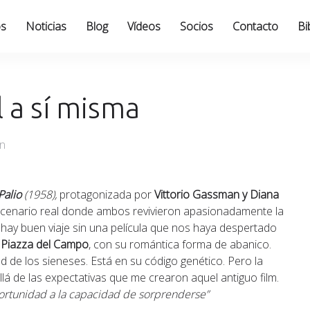
os
Noticias
Blog
Vídeos
Socios
Contacto
Bi
l a sí misma
an
Palio
(1958),
protagonizada por
Vittorio Gassman y Diana
escenario real donde ambos revivieron apasionadamente la
 hay buen viaje sin una película que nos haya despertado
u
Piazza del Campo
, con su romántica forma de abanico.
ad de los sieneses. Está en su código genético. Pero la
llá de las expectativas que me crearon aquel antiguo film.
portunidad a la capacidad de sorprenderse”