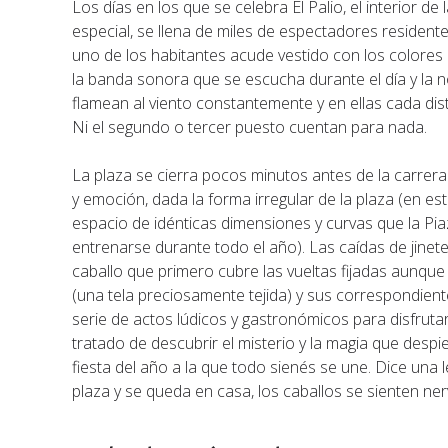
Los días en los que se celebra El Palio, el interior d
especial, se llena de miles de espectadores resident
uno de los habitantes acude vestido con los colores d
la banda sonora que se escucha durante el día y la 
flamean al viento constantemente y en ellas cada dist
Ni el segundo o tercer puesto cuentan para nada.
La plaza se cierra pocos minutos antes de la carrera
y emoción, dada la forma irregular de la plaza (en es
espacio de idénticas dimensiones y curvas que la Pia
entrenarse durante todo el año). Las caídas de jinete
caballo que primero cubre las vueltas fijadas aunque 
(una tela preciosamente tejida) y sus correspondiente
serie de actos lúdicos y gastronómicos para disfrut
tratado de descubrir el misterio y la magia que despier
fiesta del año a la que todo sienés se une. Dice una 
plaza y se queda en casa, los caballos se sienten ner