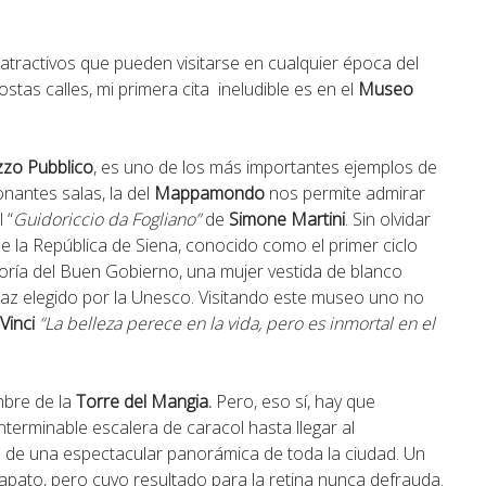
atractivos que pueden visitarse en cualquier época del
tas calles, mi primera cita ineludible es en el
Museo
zzo Pubblico
, es uno de los más importantes ejemplos de
onantes salas, la del
Mappamondo
nos permite admirar
l “
Guidoriccio da Fogliano”
de
Simone Martini
. Sin olvidar
e la República de Siena, conocido como el primer ciclo
legoría del Buen Gobierno, una mujer vestida de blanco
az elegido por la Unesco. Visitando este museo uno no
Vinci
“La belleza perece en la vida, pero es inmortal en el
umbre de la
Torre del Mangia.
Pero, eso sí, hay que
terminable escalera de caracol hasta llegar al
a de una espectacular panorámica de toda la ciudad. Un
apato, pero cuyo resultado para la retina nunca defrauda.