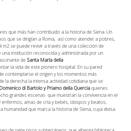
res que más han contribuido a la historia de Siena. Un
inos que se dirigían a Roma, así como atender a pobres,
 m2 se puede revivir a través de una colección de
de una institución reconocida y administrada por un
 fascinante de
Santa María della
ntar la vida de este pionero hospital. En su pared
uede contemplarse el origen y los momentos más
 de la derecha la intensa actividad cotidiana que se
 Domenico di Bartolo y Priamo della Quercia
quienes
 ocho grandes escenas que muestran la convivencia en el
 enfermos, amas de cría y bebés, obispos y beatos,
a humanidad que marca la historia de Siena, cuya divisa
eo de siete pisos subterráneos, que alberga biblioteca,