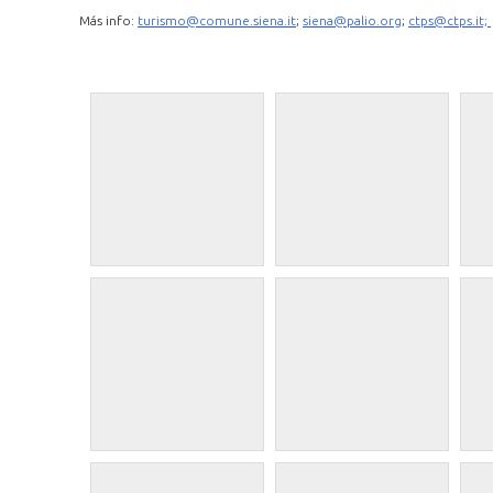
Más info:
turismo@comune.siena.it
;
siena@palio.org
;
ctps@ctps.it;