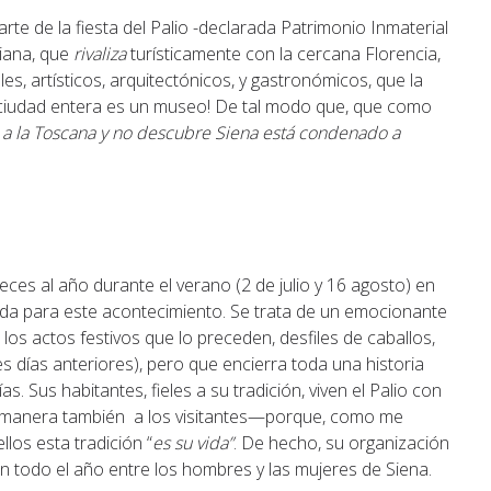
te de la fiesta del Palio -declarada Patrimonio Inmaterial
liana, que
rivaliza
turísticamente con la cercana Florencia,
les, artísticos, arquitectónicos, y gastronómicos, que la
a ciudad entera es un museo! De tal modo que, que como
ja a la Toscana y no descubre Siena está condenado a
veces al año durante el verano (2 de julio y 16 agosto) en
ada para este acontecimiento. Se trata de un emocionante
s actos festivos que lo preceden, desfiles de caballos,
s días anteriores), pero que encierra toda una historia
. Sus habitantes, fieles a su tradición, viven el Palio con
emanera también a los visitantes—porque, como me
llos esta tradición “
es su vida”
. De hecho, su organización
n todo el año entre los hombres y las mujeres de Siena.