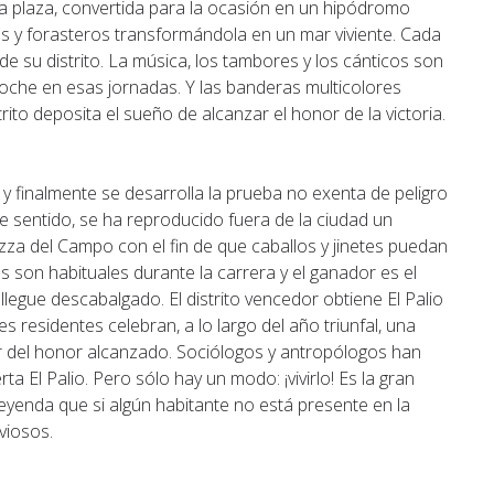
e la plaza, convertida para la ocasión en un hipódromo
es y forasteros transformándola en un mar viviente. Cada
e su distrito. La música, los tambores y los cánticos son
noche en esas jornadas. Y las banderas multicolores
rito deposita el sueño de alcanzar el honor de la victoria.
 y finalmente se desarrolla la prueba no exenta de peligro
te sentido, se ha reproducido fuera de la ciudad un
zza del Campo con el fin de que caballos y jinetes puedan
s son habituales durante la carrera y el ganador es el
llegue descabalgado. El distrito vencedor obtiene El Palio
s residentes celebran, a lo largo del año triunfal, una
ar del honor alcanzado. Sociólogos y antropólogos han
ta El Palio. Pero sólo hay un modo: ¡vivirlo! Es la gran
leyenda que si algún habitante no está presente en la
viosos.