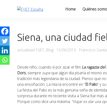
Skip
to
Home
Quiénes som
content
Siena, una ciudad fie
Categories
Posted
actualidad FIJET
,
Blog
15/06/2019
Francisco Gavil
on
Desde niño, cuando vi por azar el film
La ragazza del 
Dors
, siempre
supe
que algún día pisaría el mismo 
tradición más legendaria de la ciudad. Pienso que no
una ensoñación. La mía la encontré en “
El Palio
” y s
La fiesta del Palio es la más genuina seña de identid
sorpresa durante mi reciente visita a Siena fue más a
Porque como dice una máxima:
“Viajar es dar una o