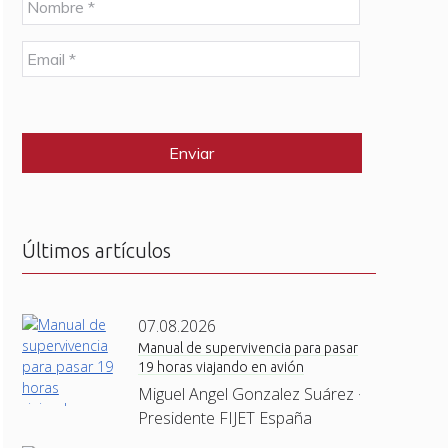
o
m
E
b
m
r
a
e
C
i
*
A
l
P
*
T
C
H
A
Últimos artículos
07.08.2026
Manual de supervivencia para pasar
19 horas viajando en avión
Miguel Angel Gonzalez Suárez ·
Presidente FIJET España