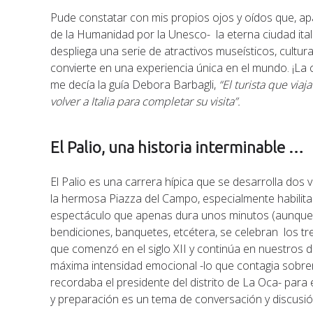
Pude constatar con mis propios ojos y oídos que, apar
de la Humanidad por la Unesco- la eterna ciudad ita
despliega una serie de atractivos museísticos, cultura
convierte en una experiencia única en el mundo. ¡L
me decía la guía Debora Barbagli,
“El turista que via
volver a Italia para completar su visita”.
El Palio, una historia interminable …
El Palio es una carrera hípica que se desarrolla dos 
la hermosa Piazza del Campo, especialmente habilit
espectáculo que apenas dura unos minutos (aunque lo
bendiciones, banquetes, etcétera, se celebran los tre
que comenzó en el siglo XII y continúa en nuestros días
máxima intensidad emocional -lo que contagia sobr
recordaba el presidente del distrito de La Oca- para e
y preparación es un tema de conversación y discusió