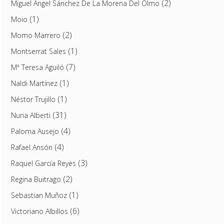
(2)
Miguel Ángel Sánchez De La Morena Del Olmo
(1)
Moio
(2)
Momo Marrero
(1)
Montserrat Sales
(7)
Mª Teresa Aguiló
(1)
Naldi Martínez
(1)
Néstor Trujillo
(31)
Nuria Alberti
(4)
Paloma Ausejo
(4)
Rafael Ansón
(3)
Raquel García Reyes
(2)
Regina Buitrago
(1)
Sebastian Muñoz
(6)
Victoriano Albillos