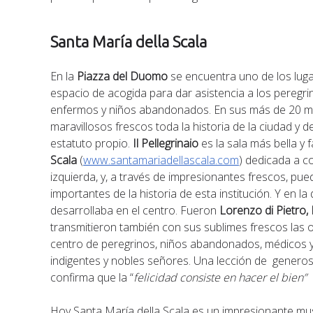
Santa María della Scala
En la
Piazza del Duomo
se encuentra uno de los luga
espacio de acogida para dar asistencia a los peregr
enfermos y niños abandonados. En sus más de 20 mil
maravillosos frescos toda la historia de la ciudad y 
estatuto propio.
Il Pellegrinaio
es la sala más bella y
Scala
(
www.santamariadellascala.com
) dedicada a co
izquierda, y, a través de impresionantes frescos, p
importantes de la historia de esta institución. Y en la
desarrollaba en el centro. Fueron
Lorenzo di Pietro,
transmitieron también con sus sublimes frescos las
centro de peregrinos, niños abandonados, médicos y
indigentes y nobles señores. Una lección de generos
confirma que la “
felicidad consiste en hacer el bien”
Hoy Santa María della Scala es un impresionante mus