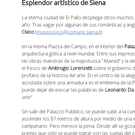
Esplendor artístico de Siena
La eterna ciudad de El Palio despliega otros muchos 
año. Tras vagar por algunas de sus románticas y angos
Cívico
(
museocivico@comune.siena.it
).
en la misma Piazza del Campo, en el interior del
Pala
arquitectura gótica a nivel mundial. Entre sus impresi
las obras maestras de la majestuosa “
Maestà
” y la de
el fresco de
Ambrogio Lorenzetti
sobre el gobierno d
profano de la historia del arte. En el centro de la a
acostada sobre una armadura es el emblema de la P
puede dejar de evocar las palabras de
Leonardo Da 
arte”
Sin salir del Palazzo Pubblico, se puede subir a la c
ascender los 87 metros de altura por medio de una in
campanario. Pero merece la pena. Desde allí se goz
premio que sólo se puede lograr con las suelas del z