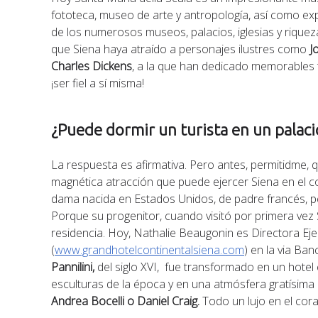
fototeca, museo de arte y antropología, así como ex
de los numerosos museos, palacios, iglesias y rique
que Siena haya atraído a personajes ilustres como
J
Charles Dickens
, a la que han dedicado memorables 
¡ser fiel a sí misma!
¿Puede dormir un turista en un palaci
La respuesta es afirmativa. Pero antes, permitidme, q
magnética atracción que puede ejercer Siena en el c
dama nacida en Estados Unidos, de padre francés, pe
Porque su progenitor, cuando visitó por primera vez S
residencia. Hoy, Nathalie Beaugonin es Directora Eje
(
www.grandhotelcontinentalsiena.com
) en la via Ban
Pannilini,
del siglo XVI, fue transformado en un hotel 
esculturas de la época y en una atmósfera gratísima
Andrea Bocelli o Daniel Craig.
Todo un lujo en el cora