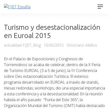
Skip
Men
to
content
Turismo y desestacionalización
en Euroal 2015
Categories
Posted
actualidad FIJET
,
Blog
16/06/2015
Victoriano Albillos
on
En el Palacio de Exposiciones y Congresos de
Torremolinos se acaba de celebrar, dentro de la X Feria
de Turismo EUROAL (3 a 5 de junio), la III Conferencia
sobre Des estacionalización Turística. El extenso
programa desarrollado en EUROAL a través de stands,
mesas redondas, workshops, dio una especial importancia
a esta conferencia y a la desestacionalidad. En la reunión
habida el año pasado “Punta del Este 365”, la
Organización Mundial del Turismo (OMT) había destacado