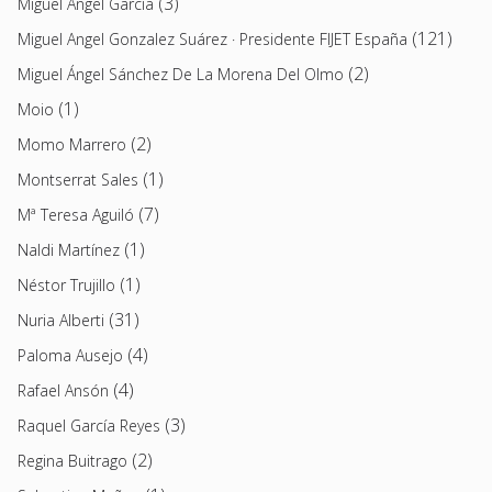
(3)
Miguel Ángel García
(121)
Miguel Angel Gonzalez Suárez · Presidente FIJET España
(2)
Miguel Ángel Sánchez De La Morena Del Olmo
(1)
Moio
(2)
Momo Marrero
(1)
Montserrat Sales
(7)
Mª Teresa Aguiló
(1)
Naldi Martínez
(1)
Néstor Trujillo
(31)
Nuria Alberti
(4)
Paloma Ausejo
(4)
Rafael Ansón
(3)
Raquel García Reyes
(2)
Regina Buitrago