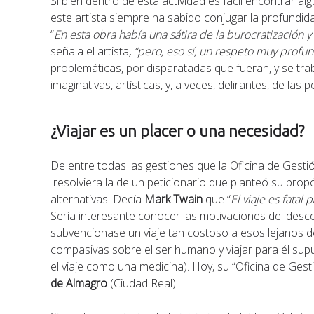
Si bien dentro de esta actividad es fácil encontrar al
este artista siempre ha sabido conjugar la profundid
“
En esta obra había una sátira de la burocratización y
señala el artista
, “pero, eso sí, un respeto muy profun
problemáticas, por disparatadas que fueran, y se tra
imaginativas, artísticas, y, a veces, delirantes, de l
¿Viajar es un placer o una necesidad?
De entre todas las gestiones que la Oficina de Gesti
resolviera la de un peticionario que planteó su propó
alternativas. Decía
Mark Twain
que “
El viaje es fatal 
Sería interesante conocer las motivaciones del desco
subvencionase un viaje tan costoso a esos lejanos de
compasivas sobre el ser humano y viajar para él su
el viaje como una medicina). Hoy, su “Oficina de Ges
de Almagro
(Ciudad Real).