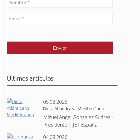
o
m
E
b
m
r
a
e
C
i
*
A
l
P
*
T
C
H
A
Últimos artículos
05.08.2026
Dieta Atlántica vs Mediterránea
Miguel Angel Gonzalez Suárez ·
Presidente FIJET España
04.08.2026