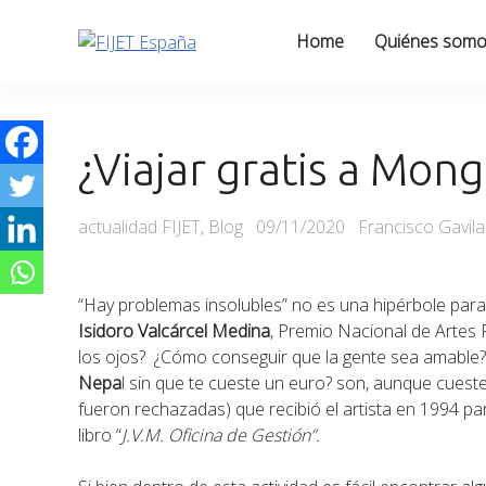
Skip
to
Home
Quiénes som
content
¿Viajar gratis a Mong
Categories
Posted
actualidad FIJET
,
Blog
09/11/2020
Francisco Gavil
on
“Hay problemas insolubles” no es una hipérbole para 
Isidoro Valcárcel Medina
, Premio Nacional de Artes 
los ojos? ¿Cómo conseguir que la gente sea amable?
Nepa
l sin que te cueste un euro? son, aunque cuest
fueron rechazadas) que recibió el artista en 1994 p
libro “
J.V.M. Oficina de Gestión”.