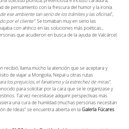
guna solicitud plomiza, pretenciosa e incluso caradura,
ad de pensamiento con la frescura del humor y la ironía.
 de ese ambiente tan serio de los trámites y las oficinas
”,
do por el cliente”
. Se tomaban muy en serio las
bajaba con ahínco en las soluciones más poéticas.,
as personas que acudieron en busca de la ayuda de Valcárcel.
ón recibió, llama mucho la atención que se aceptara y
sito de viajar a Mongolia, Nepal u otras rutas
para los prejuicios, el fanatismo y la estrechez de miras”.
nocido para solicitar por la cara que se le organizase y
stinos. Tal vez necesitase adquirir perspectivas más
pusiera una cura de humildad (muchas personas necesitan
tión de Ideas” se encuentra abierta en la
Galería Fúcares