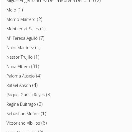
(2)
Miguel Ángel Sánchez De La Morena Del Olmo
(1)
Moio
(2)
Momo Marrero
(1)
Montserrat Sales
(7)
Mª Teresa Aguiló
(1)
Naldi Martínez
(1)
Néstor Trujillo
(31)
Nuria Alberti
(4)
Paloma Ausejo
(4)
Rafael Ansón
(3)
Raquel García Reyes
(2)
Regina Buitrago
(1)
Sebastian Muñoz
(6)
Victoriano Albillos