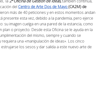
l, ´la
2ª Oficina de Gestión de Ideas
,
también continúa,
ucación del
Centro de Arte Dos de Mayo
(CA2M) de
ieron más de 40 peticiones y en estos momentos andan
á presente esta vez, debido a la pandemia, pero ejerce
cto: su imagen cuelga en una pared de la estancia, como
n plan o proyecto. Desde esta Oficina se le ayuda en la
y cumplimentación del mismo, siempre y cuando se
 requiera una «manipulación de ideas». Los cinco
strujarse los sesos y dar salida a este nuevo arte de