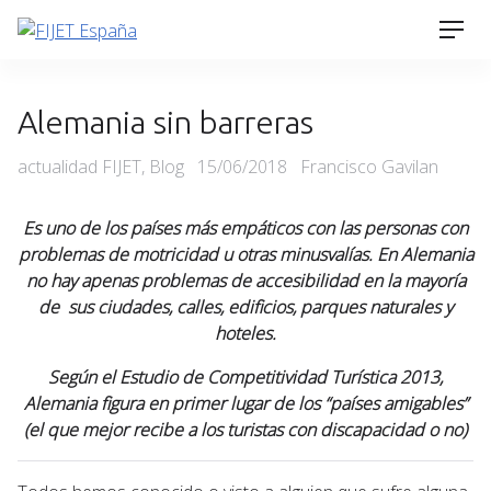
Skip
Men
to
content
Alemania sin barreras
Categories
Posted
actualidad FIJET
,
Blog
15/06/2018
Francisco Gavilan
on
Es uno de los países más empáticos con las personas con
problemas de motricidad u otras minusvalías. En Alemania
no hay apenas problemas de accesibilidad en la mayoría
de sus ciudades, calles, edificios, parques naturales y
hoteles.
Según el Estudio de Competitividad Turística 2013,
Alemania figura en primer lugar de los “países amigables”
(el que mejor recibe a los turistas con discapacidad o no)