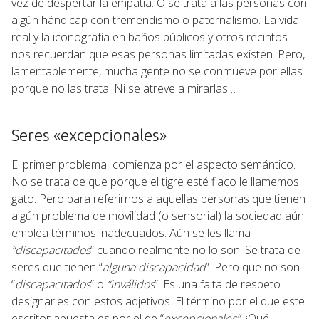
vez de despertar la empatía. O se trata a las personas con
algún hándicap con tremendismo o paternalismo. La vida
real y la iconografía en baños públicos y otros recintos
nos recuerdan que esas personas limitadas existen. Pero,
lamentablemente, mucha gente no se conmueve por ellas
porque no las trata. Ni se atreve a mirarlas…
Seres «excepcionales»
El primer problema comienza por el aspecto semántico.
No se trata de que porque el tigre esté flaco le llamemos
gato. Pero para referirnos a aquellas personas que tienen
algún problema de movilidad (o sensorial) la sociedad aún
emplea términos inadecuados. Aún se les llama
“discapacitados
” cuando realmente no lo son. Se trata de
seres que tienen “
alguna discapacidad
”. Pero que no son
“
discapacitados
” o
“inválidos
”. Es una falta de respeto
designarles con estos adjetivos. El término por el que este
escritor apuesta es por el de “
excepcionales”.
¡Qué