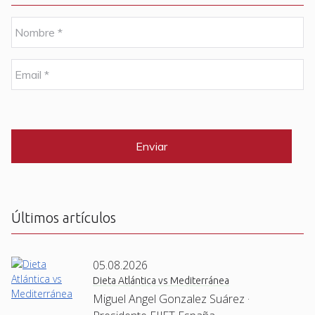
N
o
m
b
E
r
m
e
a
i
C
*
l
A
P
*
T
C
H
A
Últimos artículos
05.08.2026
Dieta Atlántica vs Mediterránea
Miguel Angel Gonzalez Suárez ·