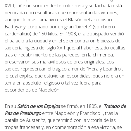
XVIII, tiñe un sorprendente color rosa y su fachada está
decorada con esculturas que representan las virtudes,
aunque lo más llamativo es el Blasón del arzobispo
Batthyanyi coronado por un gran “birrete” (sombrero
cardenalicio) de 150 kilos. En 1903, el arzobispado vendió
el palacio a la ciudad y en él se encontraron 6 piezas de
tapicería inglesa del siglo XVII que, al haber estado ocultas
tras el recubrimiento de las paredes, en la chimenea,
preservaron sus maravillosos colores originales. Los
tapices representan el trágico amor de “Hera y Leandro”,
lo cual explica que estuvieran escondidas, pues no era un
tema en absoluto religioso o tal vez fuera para
esconderlos de Napoleón.
En su
Salón de los Espejos
se firmó, en 1805, el
Tratado de
Paz de Presburgo
entre Napoleón y Francisco I, tras la
batalla de Austerlitz, que terminó con la victoria de las
tropas francesas y, en conmemoración a esa victoria, se