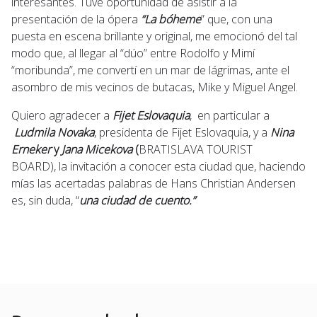
interesantes. Tuve oportunidad de asistir a la
presentación de la ópera
“La bóheme
” que, con una
puesta en escena brillante y original, me emocionó del tal
modo que, al llegar al “dúo” entre Rodolfo y Mimí
“moribunda”, me convertí en un mar de lágrimas, ante el
asombro de mis vecinos de butacas, Mike y Miguel Angel.
Quiero agradecer a
Fijet Eslovaquia
, en particular a
Ludmila Novaka
, presidenta de Fijet Eslovaquia, y a
Nina
Erneker
y
Jana Micekova
(
BRATISLAVA TOURIST
BOARD), la invitación a conocer esta ciudad que, haciendo
mías las acertadas palabras de Hans Christian Andersen
es, sin duda, “
una ciudad de cuento.”