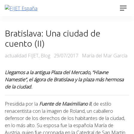
Skip
Men
to
content
Bratislava: Una ciudad de
cuento (II)
Categories
Posted
actualidad FIJET
,
Blog
29/07/2017
María del Mar García
on
Llegamos a la antigua Plaza del Mercado, “Hlavne
Namestie”, el ágora de Bratislava y la plaza más hermosa
de la ciudad.
Presidida por la
Fuente de Maximiliano II
, de estilo
renacentista con la imagen de Roland, un caballero
defensor de los derechos de los habitantes de la ciudad,
en lo más alto. Su esposa fue la española María de
Austria, quien fue coronada en la Catedral de San Martin