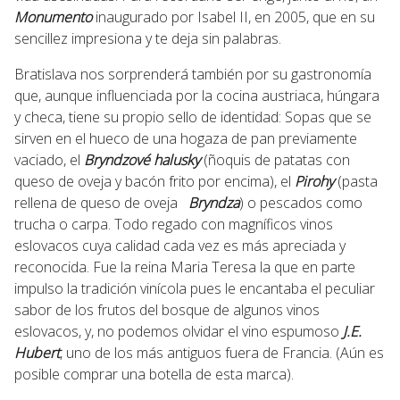
Monumento
inaugurado por Isabel II, en 2005, que en su
sencillez impresiona y te deja sin palabras.
Bratislava nos sorprenderá también por su gastronomía
que, aunque influenciada por la cocina austriaca, húngara
y checa, tiene su propio sello de identidad: Sopas que se
sirven en el hueco de una hogaza de pan previamente
vaciado, el
Bryndzové halusky
(ñoquis de patatas con
queso de oveja y bacón frito por encima), el
Pirohy
(pasta
rellena de queso de oveja
Bryndza
) o pescados como
trucha o carpa. Todo regado con magníficos vinos
eslovacos cuya calidad cada vez es más apreciada y
reconocida. Fue la reina Maria Teresa la que en parte
impulso la tradición vinícola pues le encantaba el peculiar
sabor de los frutos del bosque de algunos vinos
eslovacos, y, no podemos olvidar el vino espumoso
J.E.
Hubert
, uno de los más antiguos fuera de Francia. (Aún es
posible comprar una botella de esta marca).