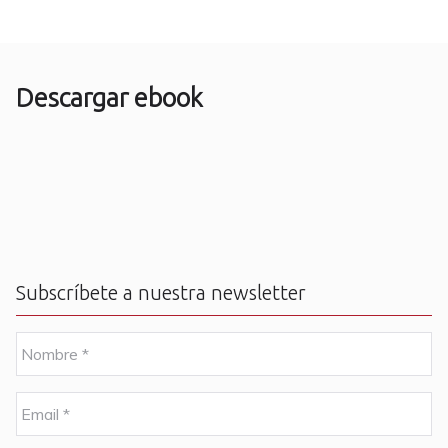
Descargar ebook
Subscríbete a nuestra newsletter
N
o
m
b
E
r
m
e
a