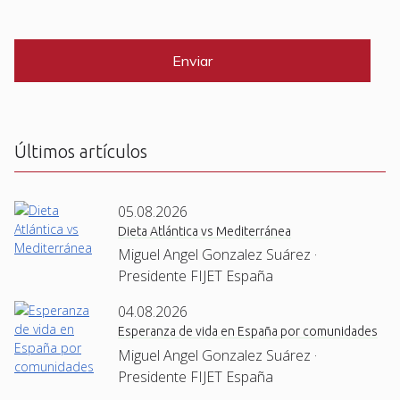
i
C
*
l
A
P
*
T
C
H
A
Últimos artículos
05.08.2026
Dieta Atlántica vs Mediterránea
Miguel Angel Gonzalez Suárez ·
Presidente FIJET España
04.08.2026
Esperanza de vida en España por comunidades
Miguel Angel Gonzalez Suárez ·
Presidente FIJET España