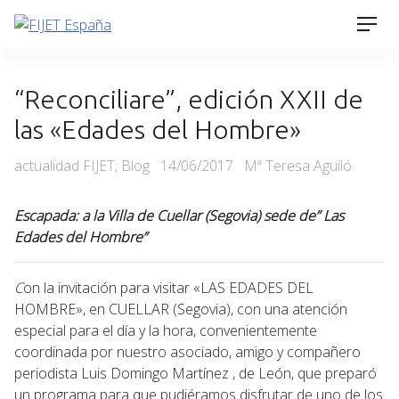
Skip
Men
to
content
“Reconciliare”, edición XXII de
las «Edades del Hombre»
Categories
Posted
actualidad FIJET
,
Blog
14/06/2017
Mª Teresa Aguiló
on
Escapada: a la Villa de Cuellar (Segovia) sede de” Las
Edades del Hombre”
C
on la invitación para visitar «LAS EDADES DEL
HOMBRE», en CUELLAR (Segovia), con una atención
especial para el día y la hora, convenientemente
coordinada por nuestro asociado, amigo y compañero
periodista Luis Domingo Martínez , de León, que preparó
un programa para que pudiéramos disfrutar de uno de los