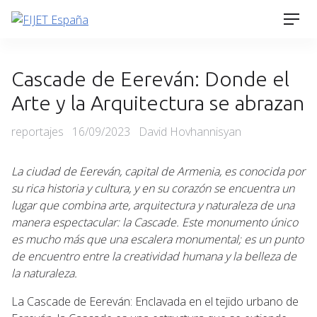
Skip
Men
to
content
Cascade de Eereván: Donde el
Arte y la Arquitectura se abrazan
Categories
Posted
reportajes
16/09/2023
David Hovhannisyan
on
La ciudad de Eereván, capital de Armenia, es conocida por
su rica historia y cultura, y en su corazón se encuentra un
lugar que combina arte, arquitectura y naturaleza de una
manera espectacular: la Cascade. Este monumento único
es mucho más que una escalera monumental; es un punto
de encuentro entre la creatividad humana y la belleza de
la naturaleza.
La Cascade de Eereván: Enclavada en el tejido urbano de