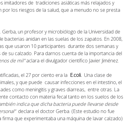
tos imitadores de tradiciones asiáticas más relajados y
 por los riesgos de la salud, que a menudo no se presta
 P. Gerba, un profesor y microbiólogo de la Universidad de
e bacterias anidan en las suelas de los zapatos. En 2008,
tillas que usaron 10 participantes durante dos semanas y
 de su calzado. Para darnos cuenta de la importancia del
enos de mil”
aclara el divulgador científico Javier Jiménez.
tificadas, el 27 por ciento era la
E.coli.
Una clase de
imales, y que puede causar infecciones en el intestino, el
ades como meningitis y graves diarreas, entre otras. La
nte contacto con materia fecal tanto en los suelos de los
también indica que dicha bacteria puede llevarse desde
ersonal”
declara el doctor Gerba. (Este estudio no fue
a firma que experimentaba una máquina de lavar calzado)