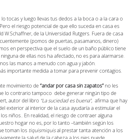
lo tocas y luego llevas tus dedos a la boca o a la cara o
 Pero el riesgo potencial de que ello suceda en casa es
 W.Schaffner, de la Universidad Rutgers. Fuera de casa
recuentemente (pomos de puertas, pasamanos, dinero)
os en perspectiva que el suelo de un baño público tiene
y ninguna de ellas nos ha afectado, no es para alarmarse.
rnos las manos a menudo con agua y jabón.
 más importante medida a tomar para prevenir contagios.
iente movimiento de
“andar por casa sin zapatos”
no les
 que lo contrario tampoco debe generar ningún tipo de
rt, autor del libro
“La suciedad es buena”,
afirma que hay
l exterior al interior de la casa ayudaría a estimular el
os niños.. En realidad, el riesgo de contraer alguna
uestro hogar no es, por lo tanto –también según los
que toman los
tiquismiquis
al prestar tanta atención a los
vamente la salud de la cabeza a los pies puede