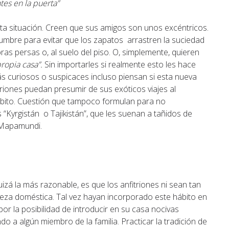
tes en la puerta”
sta situación. Creen que sus amigos son unos excéntricos.
umbre para evitar que los zapatos arrastren la suciedad
as persas o, al suelo del piso. O, simplemente, quieren
propia casa”.
Sin importarles si realmente esto les hace
ás curiosos o suspicaces incluso piensan si esta nueva
triones puedan presumir de sus exóticos viajes al
ábito. Cuestión que tampoco formulan para no
 “Kyrgistán o Tajikistán”, que les suenan a tañidos de
 Mapamundi.
izá la más razonable, es que los anfitriones ni sean tan
ieza doméstica. Tal vez hayan incorporado este hábito en
or la posibilidad de introducir en su casa nocivas
o a algún miembro de la familia. Practicar la tradición de