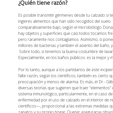
¿Quién tiene razón?
Es posible transmitir gérmenes desde tu calzado si te 
ingieres alimentos que han sido recogidos del suelo.
comparativamente bajo, según el microbiólogo Donald
hay objetos y superficies que casi todos tocamos f
pero raramente nos contagiamos. Asimismo, si ponem
millones de bacterias y también el asiento del baño, 
Sobre todo, si tenemos la buena costumbre de lava
Especialmente, en los baños públicos: es la mejor y
Por lo tanto, aunque a los partidarios de este incip
falte razón, según los científicos, también es cierto
preocupación y menos de alarma. Es más, el Dr.- Gilbe
diversas teorías que sugieren que traer “elementos” de
sistema inmunológico, particularmente, en el caso de l
enfermedad por el uso de calzado en el interior de n
científicos—, proporcional a las extremas medidas 
zapatos y su propio hogar. Querer asegurarse obsesi