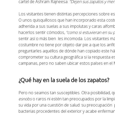
cartel de Ashram Rajneesa:
“Dejen sus zapatos y men
Los visitantes tienen distintas percepciones sobre e
O unos quisquillosos que han incorporado esta cost
adherida a sus suelas a sus impolutas y caras alfombr
hacerlos sentir cómodos
, “como si estuvieran en su 
sentir así o más bien les incomoda. Los visitantes m
costumbre no tiene por objeto dar pie a que los anfi
preguntarles aquéllos de dónde han copiado este h
comprometer su cultura geográfica si la respuesta es
campanas, pero no saben ubicar estos países en el
¿Qué hay en la suela de los zapatos?
Pero no seamos tan susceptibles. Otra posibilidad, qu
esnobs
o raros ni estén tan preocupados por la limp
su vida por una cuestión de salud: su preocupación p
bacterias procedentes del exterior y acabe enfermand