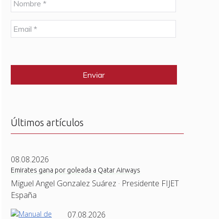
o
m
E
b
m
r
a
e
C
i
*
A
l
P
*
T
C
H
A
Últimos artículos
08.08.2026
Emirates gana por goleada a Qatar Airways
Miguel Angel Gonzalez Suárez · Presidente FIJET
España
07.08.2026