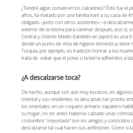
¿Tendré algún
tomate
en los calcetines? Éste fue e
años, fui invitado por una familia iraní a su casa de K
obligado –junto con otros asistentes—a descalzarme a
exterior de la misma para caminar después, eso sí, s
Central y Oriente Medio (también en Japón) es una tr
desde un punto de vista de higiene doméstica, tiene 
Turquía, por ejemplo, es tradición honrar a los muer
trata de evitar que el polvo o la tierra adheridos a l
¿A descalzarse toca?
De hecho, aunque son aún muy escasos, en algunos 
oriental y sus residentes se descalzan tan pronto ent
los orientales, en un coqueto armario zapatero habili
su hogar, no sin antes haberse calzado unas cómoda
costumbre “
importada”
son los amigos y conocidos q
descalzarse tal cual hacen sus anfitriones. Como si la