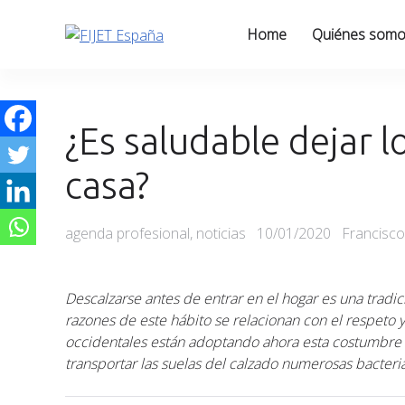
Skip
to
Home
Quiénes som
content
¿Es saludable dejar l
casa?
Categories
Posted
agenda profesional
,
noticias
10/01/2020
Francisco
on
Descalzarse antes de entrar en el hogar es una tradic
razones de este hábito se relacionan con el respeto 
occidentales están adoptando ahora esta costumbre 
transportar las suelas del calzado numerosas bacteri