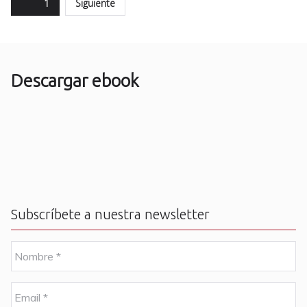
Paginación
Page
1
Siguiente
de
entradas
Descargar ebook
Subscríbete a nuestra newsletter
N
o
m
b
E
r
m