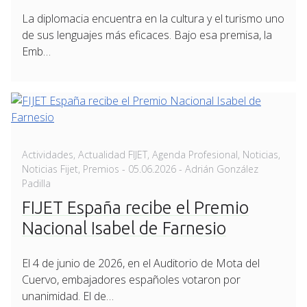
La diplomacia encuentra en la cultura y el turismo uno
de sus lenguajes más eficaces. Bajo esa premisa, la
Emb…
Actividades
,
Actualidad FIJET
,
Agenda Profesional
,
Noticias
,
Posted
Noticias Fijet
,
Premios
-
05.06.2026
- Adrián González
on
Padilla
FIJET España recibe el Premio
Nacional Isabel de Farnesio
El 4 de junio de 2026, en el Auditorio de Mota del
Cuervo, embajadores españoles votaron por
unanimidad. El de…