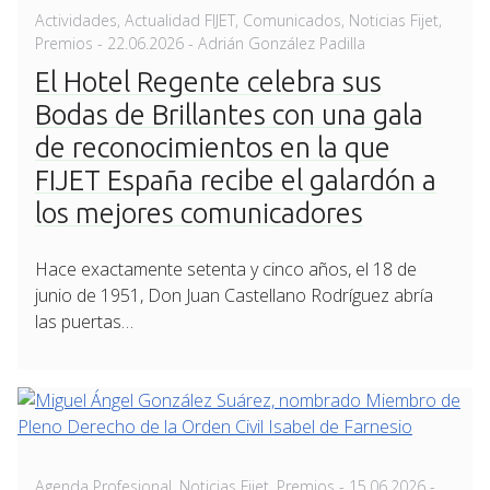
Actividades
,
Actualidad FIJET
,
Comunicados
,
Noticias Fijet
,
Posted
Premios
-
22.06.2026
- Adrián González Padilla
on
El Hotel Regente celebra sus
Bodas de Brillantes con una gala
de reconocimientos en la que
FIJET España recibe el galardón a
los mejores comunicadores
Hace exactamente setenta y cinco años, el 18 de
junio de 1951, Don Juan Castellano Rodríguez abría
las puertas…
Posted
Agenda Profesional
,
Noticias Fijet
,
Premios
-
15.06.2026
-