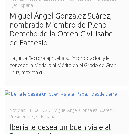
on
Fijet España
Miguel Ángel González Suárez,
nombrado Miembro de Pleno
Derecho de la Orden Civil Isabel
de Farnesio
La Junta Rectora aprueba su incorporación y le
concede la Medalla al Mérito en el Grado de Gran
Cruz, máxima d…
Posted
Noticias
-
12.06.2026
- Miguel Angel Gonzalez Suárez ·
on
Presidente FIJET España
Iberia le desea un buen viaje al