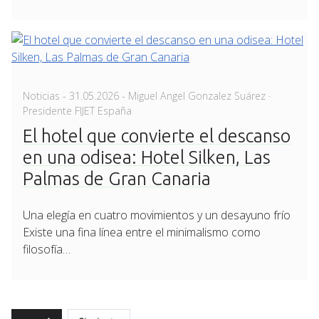
Posted
Noticias
-
31.05.2026
- Miguel Angel Gonzalez Suárez ·
on
Presidente FIJET España
El hotel que convierte el descanso
en una odisea: Hotel Silken, Las
Palmas de Gran Canaria
Una elegía en cuatro movimientos y un desayuno frío
Existe una fina línea entre el minimalismo como
filosofía…