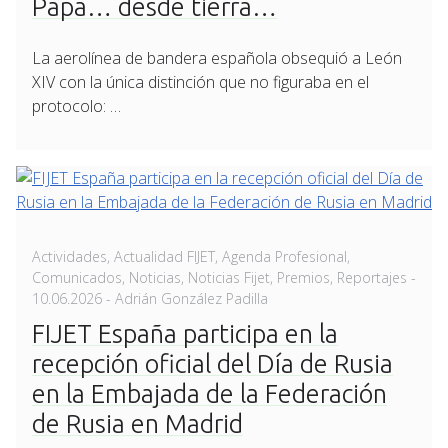
Papa… desde tierra…
La aerolínea de bandera española obsequió a León
XIV con la única distinción que no figuraba en el
protocolo: …
Actividades
,
Actualidad FIJET
,
Agenda Profesional
,
Comunicados
,
Noticias
,
Noticias Fijet
,
Premios
,
Reportajes
-
Posted
10.06.2026
- Adrián González Padilla
on
FIJET España participa en la
recepción oficial del Día de Rusia
en la Embajada de la Federación
de Rusia en Madrid