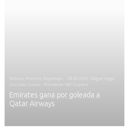
Posted
Noticias
,
Premios
,
Reportajes
-
08.08.2026
- Miguel Angel
on
Gonzalez Suárez · Presidente FIJET España
Emirates gana por goleada a
Qatar Airways