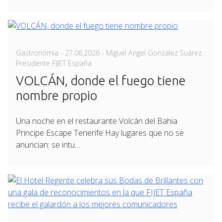
Posted
Gastronomía
-
27.06.2026
- Miguel Angel Gonzalez Suárez ·
on
Presidente FIJET España
VOLCÁN, donde el fuego tiene
nombre propio
Una noche en el restaurante Volcán del Bahia
Principe Escape Tenerife Hay lugares que no se
anuncian: se intu…