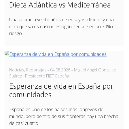
Dieta Atlántica vs Mediterránea
Una acumula veinte años de ensayos clínicos y una
cifra que ya es casi un eslogan: reduce en un 30% el
riesgo …
Posted
Noticias
,
Reportajes
-
04.08.2026
- Miguel Angel Gonzalez
on
Suárez · Presidente FIJET España
Esperanza de vida en España por
comunidades
España es uno de los países más longevos del
mundo, pero dentro de sus fronteras hay una brecha
de casi cuatro…