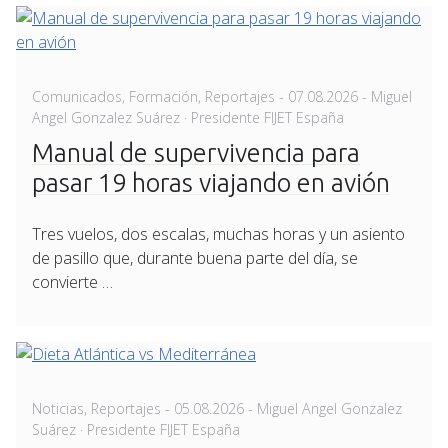
Posted
Comunicados
,
Formación
,
Reportajes
-
07.08.2026
- Miguel
on
Angel Gonzalez Suárez · Presidente FIJET España
Manual de supervivencia para
pasar 19 horas viajando en avión
Tres vuelos, dos escalas, muchas horas y un asiento
de pasillo que, durante buena parte del día, se
convierte …
Posted
Noticias
,
Reportajes
-
05.08.2026
- Miguel Angel Gonzalez
on
Suárez · Presidente FIJET España