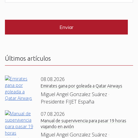
e
a
i
C
*
l
A
P
*
T
C
H
A
Últimos artículos
08.08.2026
Emirates gana por goleada a Qatar Airways
Miguel Angel Gonzalez Suárez ·
Presidente FIJET España
07.08.2026
Manual de supervivencia para pasar 19 horas
viajando en avión
Miguel Angel Gonzalez Suárez ·