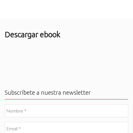
Descargar ebook
Subscríbete a nuestra newsletter
N
o
m
b
E
r
m