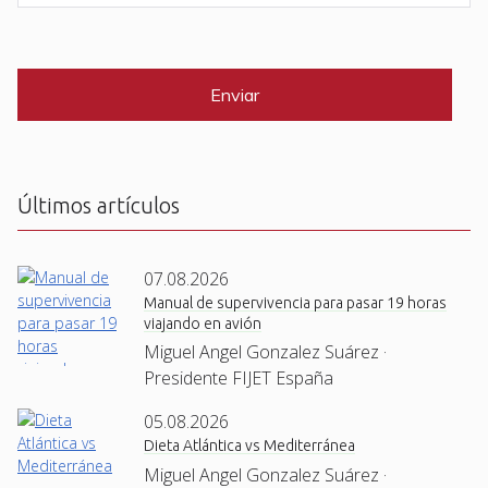
e
a
i
C
*
l
A
P
*
T
C
H
A
Últimos artículos
07.08.2026
Manual de supervivencia para pasar 19 horas
viajando en avión
Miguel Angel Gonzalez Suárez ·
Presidente FIJET España
05.08.2026
Dieta Atlántica vs Mediterránea
Miguel Angel Gonzalez Suárez ·