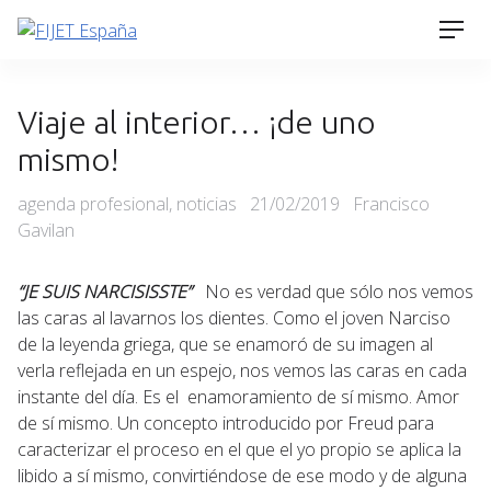
Skip
Men
to
content
Viaje al interior… ¡de uno
mismo!
Categories
Posted
agenda profesional
,
noticias
21/02/2019
Francisco
on
Gavilan
“
JE SUIS NARCISISSTE”
No es verdad que sólo nos vemos
las caras al lavarnos los dientes. Como el joven Narciso
de la leyenda griega, que se enamoró de su imagen al
verla reflejada en un espejo, nos vemos las caras en cada
instante del día. Es el enamoramiento de sí mismo. Amor
de sí mismo. Un concepto introducido por Freud para
caracterizar el proceso en el que el yo propio se aplica la
libido a sí mismo, convirtiéndose de ese modo y de alguna