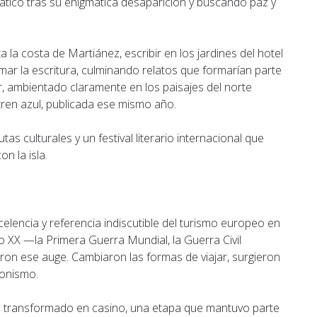
iático tras su enigmática desaparición y buscando paz y
la costa de Martiánez, escribir en los jardines del hotel
omar la escritura, culminando relatos que formarían parte
, ambientado claramente en los paisajes del norte
 tren azul, publicada ese mismo año.
s culturales y un festival literario internacional que
n la isla.
lencia y referencia indiscutible del turismo europeo en
lo XX —la Primera Guerra Mundial, la Guerra Civil
on ese auge. Cambiaron las formas de viajar, surgieron
gonismo.
e transformado en casino, una etapa que mantuvo parte