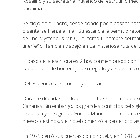
Rosalind y su secretaria, huyendo del escrutinio med
anonimato.
Se alojó en el Taoro, desde donde podía pasear hasta 
o sentarse frente al mar. Su estancia le permitió ret
de The Mysterious Mr. Quin, como El hombre del mar
tinerfeño. También trabajó en La misteriosa ruta del
El paso de la escritora está hoy conmemorado con ruta
cada año rinde homenaje a su legado y a su vínculo co
Del esplendor al silencio… y al renacer
Durante décadas, el Hotel Taoro fue sinónimo de exce
Canarias. Sin embargo, los grandes conflictos del sig
Española y la Segunda Guerra Mundial— interrumpier
nuevos destinos, y el hotel comenzó a perder prota
En 1975 cerró sus puertas como hotel, y en 1978 fu