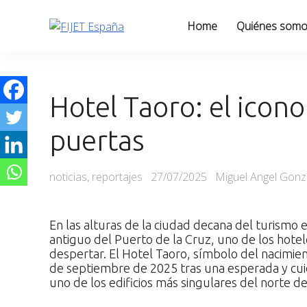
Skip
to
Home
Quiénes som
content
Hotel Taoro: el icono
puertas
Categories
Posted
noticias
,
reportajes
27/07/2025
Miguel Angel Gonza
on
En las alturas de la ciudad decana del turismo en
antiguo del Puerto de la Cruz, uno de los hote
despertar. El Hotel Taoro, símbolo del nacimien
de septiembre de 2025 tras una esperada y cui
uno de los edificios más singulares del norte de