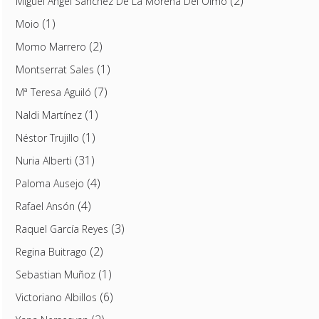
(2)
Miguel Ángel Sánchez De La Morena Del Olmo
(1)
Moio
(2)
Momo Marrero
(1)
Montserrat Sales
(7)
Mª Teresa Aguiló
(1)
Naldi Martínez
(1)
Néstor Trujillo
(31)
Nuria Alberti
(4)
Paloma Ausejo
(4)
Rafael Ansón
(3)
Raquel García Reyes
(2)
Regina Buitrago
(1)
Sebastian Muñoz
(6)
Victoriano Albillos