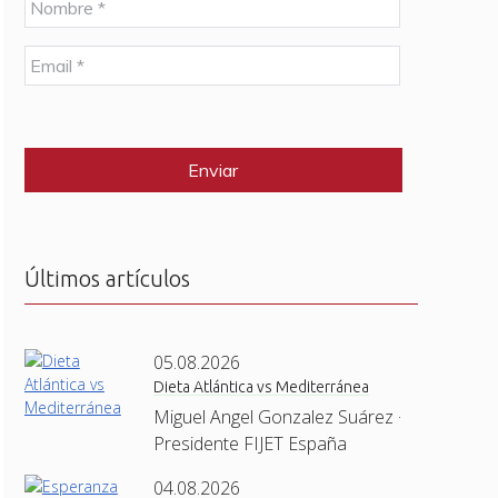
o
m
E
b
m
r
a
e
C
i
*
A
l
P
*
T
C
H
A
Últimos artículos
05.08.2026
Dieta Atlántica vs Mediterránea
Miguel Angel Gonzalez Suárez ·
Presidente FIJET España
04.08.2026