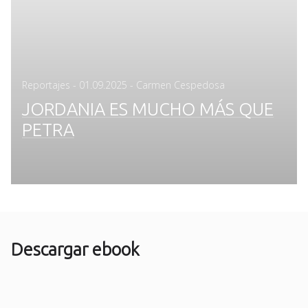
Posted
Reportajes
-
01.09.2025
- Carmen Cespedosa
on
JORDANIA ES MUCHO MÁS QUE
PETRA
Descargar ebook