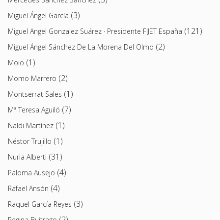
(3)
Miguel Ángel García
(121)
Miguel Angel Gonzalez Suárez · Presidente FIJET España
(2)
Miguel Ángel Sánchez De La Morena Del Olmo
(1)
Moio
(2)
Momo Marrero
(1)
Montserrat Sales
(7)
Mª Teresa Aguiló
(1)
Naldi Martínez
(1)
Néstor Trujillo
(31)
Nuria Alberti
(4)
Paloma Ausejo
(4)
Rafael Ansón
(3)
Raquel García Reyes
(2)
Regina Buitrago