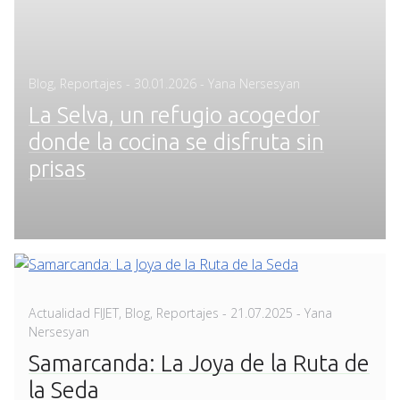
Posted
Blog
,
Reportajes
-
30.01.2026
- Yana Nersesyan
on
La Selva, un refugio acogedor
donde la cocina se disfruta sin
prisas
Posted
Actualidad FIJET
,
Blog
,
Reportajes
-
21.07.2025
- Yana
on
Nersesyan
Samarcanda: La Joya de la Ruta de
la Seda