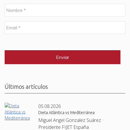
N
o
m
b
E
r
m
e
a
i
C
*
l
A
P
*
T
C
H
A
Últimos artículos
05.08.2026
Dieta Atlántica vs Mediterránea
Miguel Angel Gonzalez Suárez ·
Presidente FIJET España