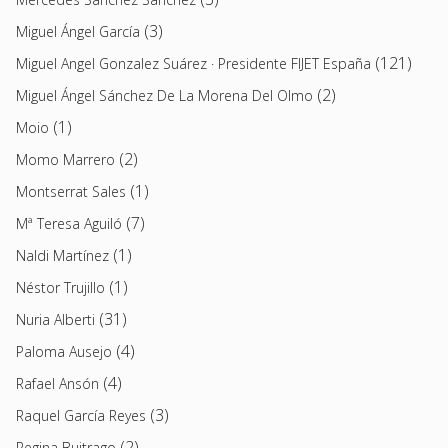
(3)
Miguel Ángel García
(121)
Miguel Angel Gonzalez Suárez · Presidente FIJET España
(2)
Miguel Ángel Sánchez De La Morena Del Olmo
(1)
Moio
(2)
Momo Marrero
(1)
Montserrat Sales
(7)
Mª Teresa Aguiló
(1)
Naldi Martínez
(1)
Néstor Trujillo
(31)
Nuria Alberti
(4)
Paloma Ausejo
(4)
Rafael Ansón
(3)
Raquel García Reyes
(2)
Regina Buitrago