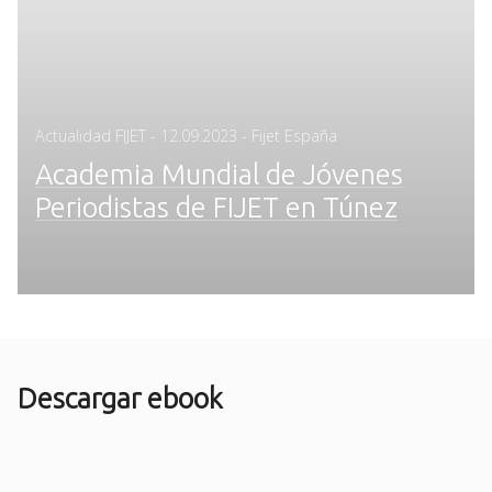
Posted
Actualidad FIJET
-
12.09.2023
- Fijet España
on
Academia Mundial de Jóvenes
Periodistas de FIJET en Túnez
Descargar ebook