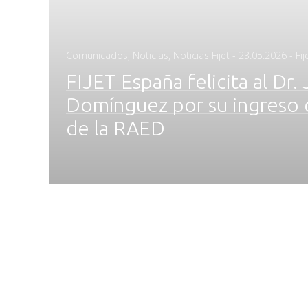
Posted
Comunicados
,
Noticias
,
Noticias Fijet
-
23.05.2026
- Fi
on
FIJET España felicita al Dr.
Domínguez por su ingres
de la RAED