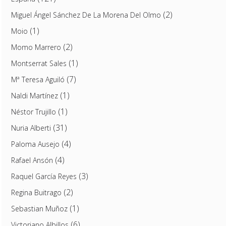
(2)
Miguel Ángel Sánchez De La Morena Del Olmo
(1)
Moio
(2)
Momo Marrero
(1)
Montserrat Sales
(7)
Mª Teresa Aguiló
(1)
Naldi Martínez
(1)
Néstor Trujillo
(31)
Nuria Alberti
(4)
Paloma Ausejo
(4)
Rafael Ansón
(3)
Raquel García Reyes
(2)
Regina Buitrago
(1)
Sebastian Muñoz
(6)
Victoriano Albillos