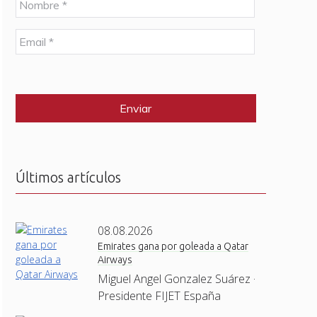
o
m
E
b
m
r
a
e
C
i
*
A
l
P
*
T
C
H
A
Últimos artículos
08.08.2026
Emirates gana por goleada a Qatar
Airways
Miguel Angel Gonzalez Suárez ·
Presidente FIJET España