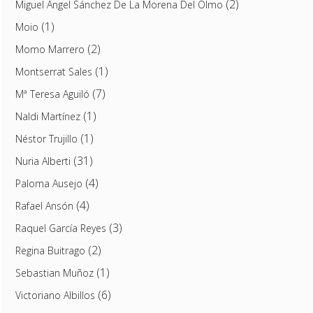
(2)
Miguel Ángel Sánchez De La Morena Del Olmo
(1)
Moio
(2)
Momo Marrero
(1)
Montserrat Sales
(7)
Mª Teresa Aguiló
(1)
Naldi Martínez
(1)
Néstor Trujillo
(31)
Nuria Alberti
(4)
Paloma Ausejo
(4)
Rafael Ansón
(3)
Raquel García Reyes
(2)
Regina Buitrago
(1)
Sebastian Muñoz
(6)
Victoriano Albillos