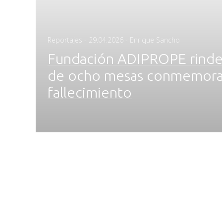
Posted
Reportajes
-
29.04.2026
- Enrique Sancho
on
Fundación ADIPROPE rinde t
de ocho mesas conmemorati
fallecimiento