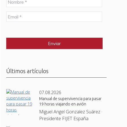
o
m
E
b
m
r
a
e
C
i
*
A
l
P
*
T
C
H
A
Últimos artículos
07.08.2026
Manual de supervivencia para pasar
19 horas viajando en avión
Miguel Angel Gonzalez Suárez ·
Presidente FIJET España