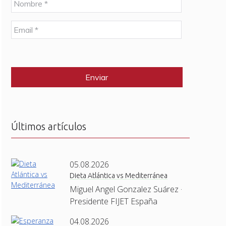
o
m
E
b
m
r
a
e
C
i
*
A
l
P
*
T
C
H
A
Últimos artículos
05.08.2026
Dieta Atlántica vs Mediterránea
Miguel Angel Gonzalez Suárez ·
Presidente FIJET España
04.08.2026