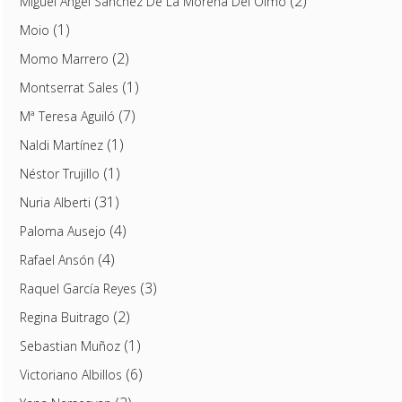
(2)
Miguel Ángel Sánchez De La Morena Del Olmo
(1)
Moio
(2)
Momo Marrero
(1)
Montserrat Sales
(7)
Mª Teresa Aguiló
(1)
Naldi Martínez
(1)
Néstor Trujillo
(31)
Nuria Alberti
(4)
Paloma Ausejo
(4)
Rafael Ansón
(3)
Raquel García Reyes
(2)
Regina Buitrago
(1)
Sebastian Muñoz
(6)
Victoriano Albillos