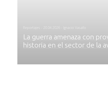
Posted
Reportajes
-
20.04.2026
- Ignacio Vasallo
on
La guerra amenaza con provo
historia en el sector de la a