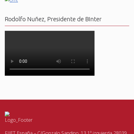
Rodolfo Nuñez, Presidente de BInter
FIJET España – C/Gonzalo Sandino, 13 1º izquierda 28039