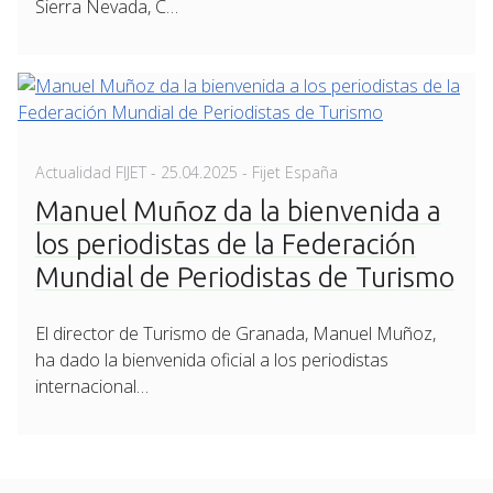
Sierra Nevada, C…
Posted
Actualidad FIJET
-
25.04.2025
- Fijet España
on
Manuel Muñoz da la bienvenida a
los periodistas de la Federación
Mundial de Periodistas de Turismo
El director de Turismo de Granada, Manuel Muñoz,
ha dado la bienvenida oficial a los periodistas
internacional…