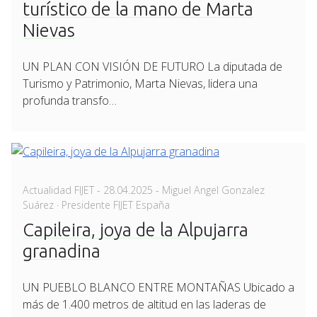
turístico de la mano de Marta
Nievas
UN PLAN CON VISIÓN DE FUTURO La diputada de
Turismo y Patrimonio, Marta Nievas, lidera una
profunda transfo…
Posted
Actualidad FIJET
-
28.04.2025
- Miguel Angel Gonzalez
on
Suárez · Presidente FIJET España
Capileira, joya de la Alpujarra
granadina
UN PUEBLO BLANCO ENTRE MONTAÑAS Ubicado a
más de 1.400 metros de altitud en las laderas de