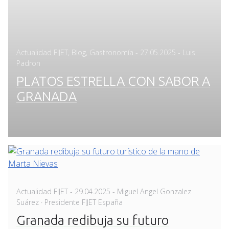
Posted
Actualidad FIJET
,
Blog
,
Gastronomía
-
27.05.2025
- Luis
on
Padron
PLATOS ESTRELLA CON SABOR A
GRANADA
Posted
Actualidad FIJET
-
29.04.2025
- Miguel Angel Gonzalez
on
Suárez · Presidente FIJET España
Granada redibuja su futuro