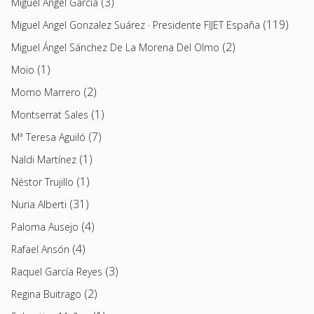
(3)
Miguel Ángel García
(119)
Miguel Angel Gonzalez Suárez · Presidente FIJET España
(2)
Miguel Ángel Sánchez De La Morena Del Olmo
(1)
Moio
(2)
Momo Marrero
(1)
Montserrat Sales
(7)
Mª Teresa Aguiló
(1)
Naldi Martínez
(1)
Néstor Trujillo
(31)
Nuria Alberti
(4)
Paloma Ausejo
(4)
Rafael Ansón
(3)
Raquel García Reyes
(2)
Regina Buitrago