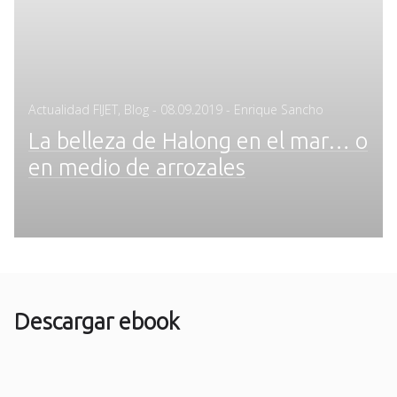
Posted
Actualidad FIJET
,
Blog
-
08.09.2019
- Enrique Sancho
on
La belleza de Halong en el mar… o
en medio de arrozales
Descargar ebook