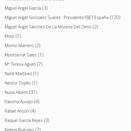
(3)
Miguel Ángel García
(120)
Miguel Angel Gonzalez Suárez · Presidente FIJET España
(2)
Miguel Ángel Sánchez De La Morena Del Olmo
(1)
Moio
(2)
Momo Marrero
(1)
Montserrat Sales
(7)
Mª Teresa Aguiló
(1)
Naldi Martínez
(1)
Néstor Trujillo
(31)
Nuria Alberti
(4)
Paloma Ausejo
(4)
Rafael Ansón
(3)
Raquel García Reyes
(2)
Regina Buitrago