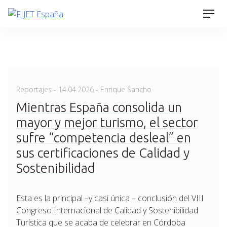
Skip
Men
to
content
Posted
Reportajes
-
14.04.2026
- Enrique Sancho
on
Mientras España consolida un
mayor y mejor turismo, el sector
sufre “competencia desleal” en
sus certificaciones de Calidad y
Sostenibilidad
Esta es la principal –y casi única – conclusión del VIII
Congreso Internacional de Calidad y Sostenibilidad
Turística que se acaba de celebrar en Córdoba