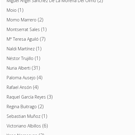
(2)
Miguel Ángel Sánchez De La Morena Del Olmo
(1)
Moio
(2)
Momo Marrero
(1)
Montserrat Sales
(7)
Mª Teresa Aguiló
(1)
Naldi Martínez
(1)
Néstor Trujillo
(31)
Nuria Alberti
(4)
Paloma Ausejo
(4)
Rafael Ansón
(3)
Raquel García Reyes
(2)
Regina Buitrago
(1)
Sebastian Muñoz
(6)
Victoriano Albillos