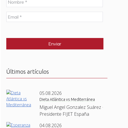
o
m
E
b
m
r
a
e
C
i
*
A
l
P
*
T
C
H
A
Últimos artículos
05.08.2026
Dieta Atlántica vs Mediterránea
Miguel Angel Gonzalez Suárez ·
Presidente FIJET España
04.08.2026