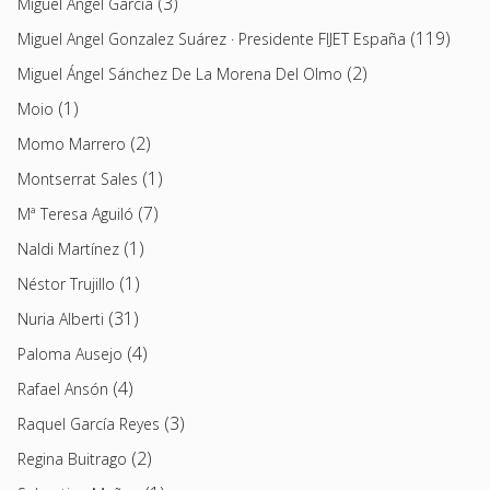
(3)
Miguel Ángel García
(119)
Miguel Angel Gonzalez Suárez · Presidente FIJET España
(2)
Miguel Ángel Sánchez De La Morena Del Olmo
(1)
Moio
(2)
Momo Marrero
(1)
Montserrat Sales
(7)
Mª Teresa Aguiló
(1)
Naldi Martínez
(1)
Néstor Trujillo
(31)
Nuria Alberti
(4)
Paloma Ausejo
(4)
Rafael Ansón
(3)
Raquel García Reyes
(2)
Regina Buitrago